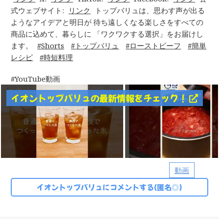
式ウェブサイト:
リンク
トップバリュは、思わす声が出る
ようなアイデアと明日が 待ち遠しくなる楽しさをすべての
商品に込めて、暮らしに 「ワクワクする選択」をお届けし
ます。
Shorts
トップバリュ
ローストビーフ
簡単
レシピ
時短料理
YouTube動画
イオントップバリュの最新情報をチェック！
動画
イオントップバリュにコメントする(匿名◎)