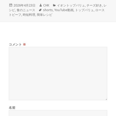
投
作
カ
2026年4月23日
CHK
イオントップバリュ
,
チーズ好き
,
レ
稿
タ
成
テ
シピ
,
食のニュース
shorts
,
YouTube動画
,
トップバリュ
,
ロース
日:
グ
者
ゴ
トビーフ
,
時短料理
,
簡単レシピ
リ
ー
コメント
※
名前