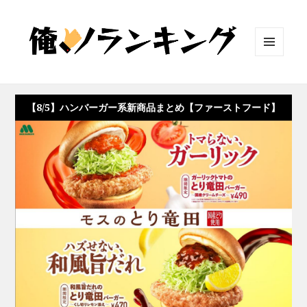
メニュ
ーとウ
ィジェ
ット
【8/5】ハンバーガー系新商品まとめ【ファーストフード】