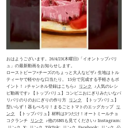
おはようございます。26/4/23(木曜日)「イオントップバリ
ュ」の最新動画をお知らせします。
ローストビーフ×チーズのちょっと大人なピザ♪ 生地はトル
ティーヤで軽やかな口当たり。 15分で完成する手軽さもポ
イント！ ♪チャンネル登録はこちら♪
リンク
♪人気のレシ
ピ動画です♪ 【トップバリュ】コンビニおにぎりみたいなパ
リパリのりのおにぎりの作り方
リンク
【トップバリュ】
型いらず！器もぺろり！まるごとトマトのエッグカップ
リ
ンク
【トップバリュ】材料は3つだけ！オートミールチョ
コクランチ
リンク
♪他のSNSも見てください♪ Instagram:
リンク
X:
リンク
TikTok:
リンク
Facebook:
リンク
公