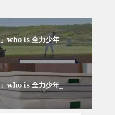
ho is 全力少年_
ho is 全力少年_