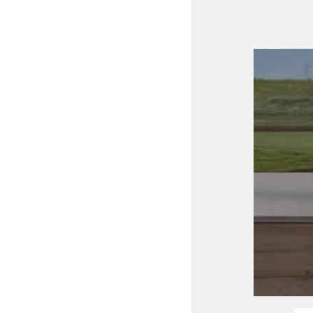
投
稿
ナ
ビ
ゲ
ー
シ
ョ
ン