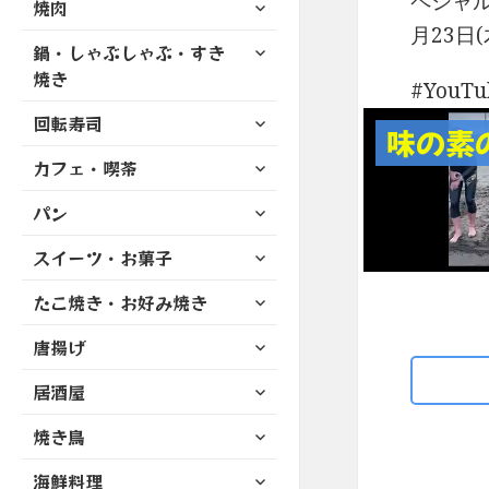
ペシャ
サ
焼肉
メ
ュ
を
開
ブ
ニ
月23日(
ー
展
サ
鍋・しゃぶしゃぶ・すき
メ
ュ
を
開
ブ
ニ
焼き
ー
展
YouT
メ
ュ
を
開
サ
ニ
回転寿司
ー
展
味の素
ブ
ュ
を
開
サ
カフェ・喫茶
メ
ー
展
ブ
ニ
を
開
サ
パン
メ
ュ
展
ブ
ニ
ー
開
サ
スイーツ・お菓子
メ
ュ
を
ブ
ニ
ー
展
サ
たこ焼き・お好み焼き
メ
ュ
を
開
ブ
ニ
ー
展
サ
唐揚げ
メ
ュ
を
開
ブ
ニ
ー
展
サ
居酒屋
メ
ュ
を
開
ブ
ニ
ー
展
サ
焼き鳥
メ
ュ
を
開
ブ
ニ
ー
展
サ
海鮮料理
メ
ュ