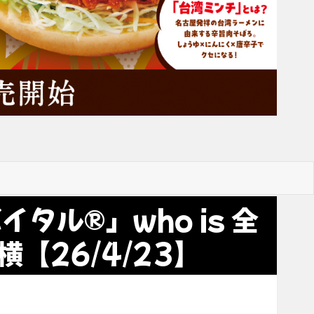
タル®」who is 全
【26/4/23】