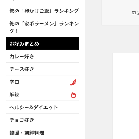
を
開
ブ
ニ
ー
展
俺の「卵かけご飯」ランキング
メ
ュ
を
開
ニ
ー
展
俺の「家系ラーメン」ランキン
ュ
を
開
グ！
ー
展
を
開
お好みまとめ
展
開
カレー好き
チーズ好き
辛口
麻辣
ヘルシー&ダイエット
チョコ好き
韓国・朝鮮料理