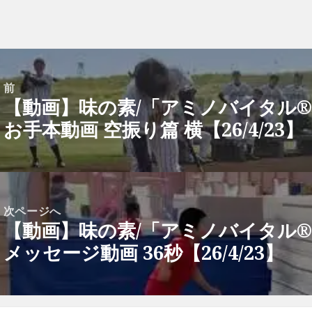
前
【動画】味の素/「アミノバイタル®」w
前
お手本動画 空振り篇 横【26/4/23】
の
投
稿:
次ページへ
【動画】味の素/「アミノバイタル®」w
次
メッセージ動画 36秒【26/4/23】
の
投
稿: