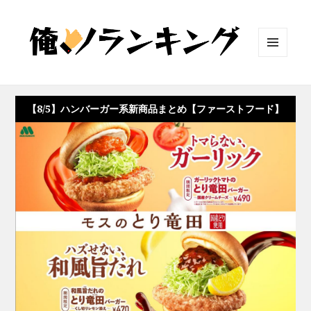
メニュ
ーとウ
ィジェ
ット
【8/5】ハンバーガー系新商品まとめ【ファーストフード】