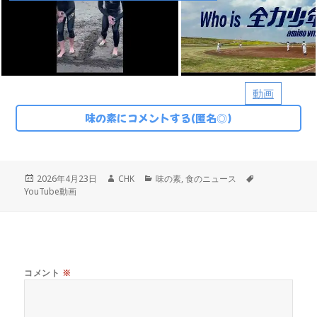
動画
味の素にコメントする(匿名◎)
投
作
カ
タ
2026年4月23日
CHK
味の素
,
食のニュース
稿
成
テ
グ
YouTube動画
日:
者
ゴ
リ
ー
コメント
※