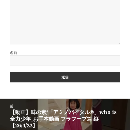
名前
投
前
稿
【動画】味の素/「アミノバイタル®」who is
前
ナ
全力少年_お手本動画 フラフープ篇 縦
の
ビ
【26/4/23】
投
ゲ