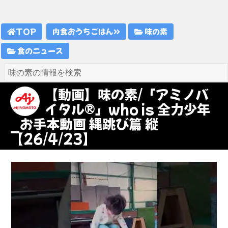
TOP
内食おうちごはん
味の素
食のニュース
【動画】味の素/「アミノバ
イタル®」who is 全力少年
_お手本動画 縄跳び篇 縦
【26/4/23】