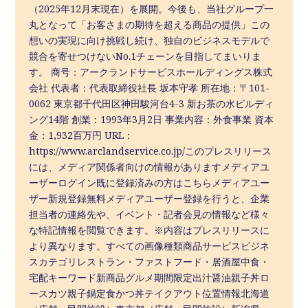
（2025年12月末現在）を展開。今後も、当社グループ一
丸となって「お客さまの期待を超える商品の提供」この
想いの実現に向け挑戦し続け、独自のビジネスモデルで
競合を寄せつけないNo.1チェーンを目指してまいりま
す。 商号：アークランドサービスホールディングス株式
会社 代表者：代表取締役社長 坂本守孝 所在地：〒101-
0062 東京都千代田区神田駿河台4-3 新お茶の水ビルディ
ング14階 創業：1993年3月2日 事業内容：外食事業 資本
金：1,932百万円 URL：
https://www.arclandservice.co.jp/このプレスリリース
には、メディア関係者向けの情報がありますメディアユ
ーザーログイン既に登録済みの方はこちらメディアユー
ザー新規登録無料メディアユーザー登録を行うと、企業
担当者の連絡先や、イベント・記者会見の情報など様々
な特記情報を閲覧できます。※内容はプレスリリースに
より異なります。すべての画像種類商品サービスビジネ
スカテゴリレストラン・ファストフード・居酒屋中食・
宅配キーワード新商品グルメ期間限定出汁醤油親子丼ロ
ースカツ親子鍋定食かつ丼テイクアウト位置情報北海道