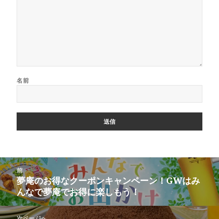
名前
投
前
稿
夢庵のお得なクーポンキャンペーン！GWはみ
前
ナ
んなで夢庵でお得に楽しもう！
の
ビ
投
ゲ
稿:
次ページへ