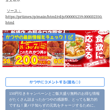
ソース：
https://prtimes.jp/main/html/rd/p/000001259.000032350.
html
かつやの最新情報をチェック！
かつやにコメントする(匿名◎)
150円引きキャンペーンとご飯大盛り無料のお得な情報
がたくさん詰まったかつやの感謝祭、とっても魅力的
ですね！夏バテ知らずの元気をチャージするために、