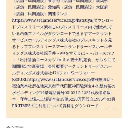
（店舗・民間施設）東京都（店舗・民間施設）新潟県
（店舗・民間施設）愛知県（店舗・民間施設）大阪府
（店舗・民間施設）関連リンク
https://www.arclandservice.co.jp/katsuya/ダウンロー
ドプレスリリース素材このプレスリリース内で使われて
いる画像ファイルがダウンロードできますアークランド
サービスホールディングス株式会社のプレスキットを見
るトッププレスリリースアークランドサービスホールデ
ィングス株式会社親子丼～/中をすくえば～～/ロースカツ
～「出汁醤油ロースカツ in the 親子丼/定食」かつやにて
期間限定で新登場！会社概要アークランドサービスホー
ルディングス株式会社474フォロワーフォロー
RSSURLhttps://www.arclandservice.co.jp業種飲食店・
宿泊業本社所在地東京都千代田区神田駿河台4-3 新お茶の
水ビルディング14階電話番号03-5217-1531代表者名坂
本 守孝上場未上場資本金19億3220万円設立1993年03月
PR TIMESのご利用について資料をダウンロード
全文表示