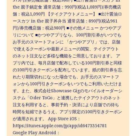
the 親子鍋定食 通常店舗：990円(税込1,089円)/券売機店
舗：税込1,090円 【テイクアウトメニュー】 ■出汁醤油ロ
ースカツ in the 親子丼弁当 通常店舗：890円(税込961
円)/券売機店舗：税込980円 ■その他メニュー かつやアプ
リについて ■かつやアプリなら、100円割引券がいつでも
お手元のスマートフォンに 「かつやアプリ」では、店舗
で使えるクーポンや最新メニューの閲覧、テイクアウト
のネット注文など多様な機能をご用意しております。 ア
プリ内では、毎月店舗で配布している100円割引券と同様
の100円引きクーポンを配布しています。紙の割引券を忘
れたり期限切れになった場合でも、お手元のスマートフ
ォンから100円引きクーポンをいつでもご利用いただけま
す。また、株式会社Showcase Gigのモバイルオーダーシ
ステム「O:der ToGo」と連携したテイクアウトのネット
注文を利用すると、事前予約・決済により店舗での待ち
時間を短縮できるうえ、アプリ限定の100円引きクーポン
が適用されます。 App Store iOS：
https://itunes.apple.com/jp/app/id6473354781
Google Play Android：