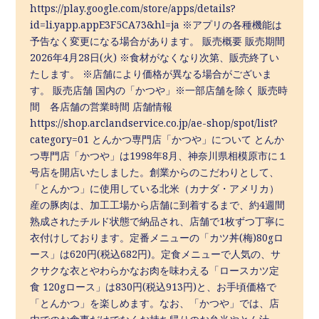
https://play.google.com/store/apps/details?
id=li.yapp.appE3F5CA73&hl=ja ※アプリの各種機能は
予告なく変更になる場合があります。 販売概要 販売期間
2026年4月28日(火) ※食材がなくなり次第、販売終了い
たします。 ※店舗により価格が異なる場合がございま
す。 販売店舗 国内の「かつや」※⼀部店舗を除く 販売時
間 各店舗の営業時間 店舗情報
https://shop.arclandservice.co.jp/ae-shop/spot/list?
category=01 とんかつ専門店「かつや」について とんか
つ専⾨店「かつや」は1998年8⽉、神奈川県相模原市に１
号店を開店いたしました。創業からのこだわりとして、
「とんかつ」に使⽤している北⽶（カナダ・アメリカ）
産の豚⾁は、加⼯⼯場から店舗に到着するまで、約4週間
熟成されたチルド状態で納品され、店舗で1枚ずつ丁寧に
⾐付けしております。定番メニューの「カツ丼(梅)80gロ
ース」は620円(税込682円)。定⾷メニューで⼈気の、サ
クサクな⾐とやわらかなお⾁を味わえる「ロースカツ定
⾷ 120gロース」は830円(税込913円)と、お⼿頃価格で
「とんかつ」を楽しめます。なお、「かつや」では、店