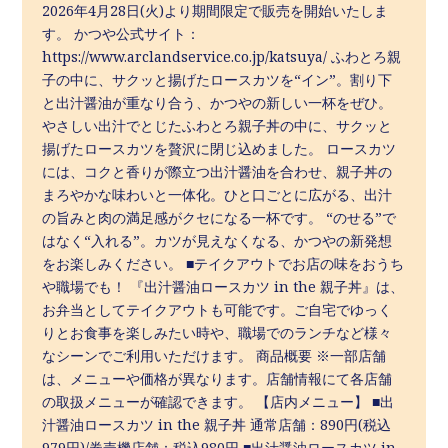
2026年4月28日(火)より期間限定で販売を開始いたしま
す。 かつや公式サイト：
https://www.arclandservice.co.jp/katsuya/ ふわとろ親
子の中に、サクッと揚げたロースカツを“イン”。割り下
と出汁醤油が重なり合う、かつやの新しい一杯をぜひ。
やさしい出汁でとじたふわとろ親子丼の中に、サクッと
揚げたロースカツを贅沢に閉じ込めました。 ロースカツ
には、コクと香りが際立つ出汁醤油を合わせ、親子丼の
まろやかな味わいと一体化。ひと口ごとに広がる、出汁
の旨みと肉の満足感がクセになる一杯です。 “のせる”で
はなく“入れる”。カツが見えなくなる、かつやの新発想
をお楽しみください。 ■テイクアウトでお店の味をおうち
や職場でも！ 『出汁醤油ロースカツ in the 親子丼』は、
お弁当としてテイクアウトも可能です。ご自宅でゆっく
りとお食事を楽しみたい時や、職場でのランチなど様々
なシーンでご利用いただけます。 商品概要 ※⼀部店舗
は、メニューや価格が異なります。店舗情報にて各店舗
の取扱メニューが確認できます。 【店内メニュー】 ■出
汁醤油ロースカツ in the 親子丼 通常店舗：890円(税込
979円)/券売機店舗：税込980円 ■出汁醤油ロースカツ in