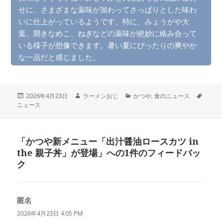
せに、さまざまな薬味が加わってさっぱりとした味わ
いに仕上がっているようです。特に、みょうがや大
葉、開きなめこ、ねぎなどの薬味が絶妙に絡み合って
いる様子が想像できます。暑い夏にぴったりの爽やか
な一品だと感じました。
投
作
カ
タ
2026年4月23日
ラーメンおじ
かつや
,
食のニュース
稿
成
テ
グ
ニュース
日:
者
ゴ
リ
ー
「かつや新メニュー「出汁醤油ロースカツ in
the 親子丼」が登場」への1件のフィードバッ
ク
匿名
よ
り:
2026年4月23日 4:05 PM