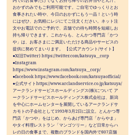
内でのお⾷事だけでなくお持ち帰りのお弁当やとん汁、
おかずのみでもご利⽤可能です。ご⾃宅でゆっくりとお
⾷事されたい時や、今⽇のおかずにもう⼀品！という時
にはぜひ、お気軽にレジにてご注⽂ください。ネット注
文やお電話でのご予約で、店舗での待ち時間を短縮しお
持ち帰りできます。これからも、とんかつ専⾨店「かつ
や」は、お客さまにご満足いただける商品やサービスの
提供に努めてまいります。 【公式アカウント/サイト】
●X(旧Twitter) https://twitter.com/katsuya__corp
●Instagram
https://www.instagram.com/katsuya__corp/
●facebook https://www.facebook.com/katsuyaofficial/
●公式サイトhttps://www.arclandservice.co.jp/katsuya/
アークランドサービスホールディングス(株)について ア
ークランドサービスホールディングス株式会社は、新潟
を中心にホームセンターを展開しているアークランドサ
カモトの子会社として1993年3月2日に設立。とんかつ専
門店「かつや」をはじめ、からあげ専門店「からやま」
やタイ料理レストラン「マンゴツリー」など日常からハ
レの日の食事まで、複数のブランドを国内外で807店舗