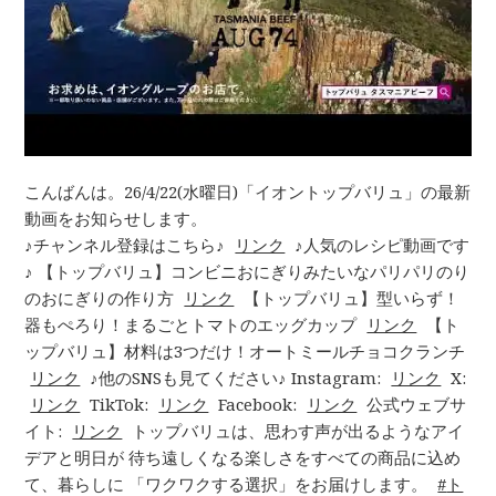
こんばんは。26/4/22(水曜日)「イオントップバリュ」の最新
動画をお知らせします。
♪チャンネル登録はこちら♪
リンク
♪人気のレシピ動画です
♪ 【トップバリュ】コンビニおにぎりみたいなパリパリのり
のおにぎりの作り方
リンク
【トップバリュ】型いらず！
器もぺろり！まるごとトマトのエッグカップ
リンク
【ト
ップバリュ】材料は3つだけ！オートミールチョコクランチ
リンク
♪他のSNSも見てください♪ Instagram:
リンク
X:
リンク
TikTok:
リンク
Facebook:
リンク
公式ウェブサ
イト:
リンク
トップバリュは、思わす声が出るようなアイ
デアと明日が 待ち遠しくなる楽しさをすべての商品に込め
て、暮らしに 「ワクワクする選択」をお届けします。
ト