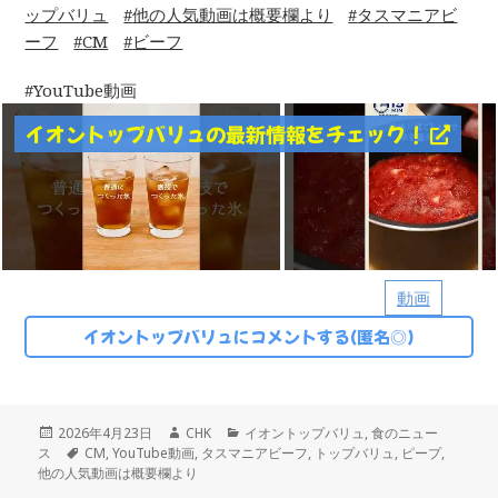
ップバリュ
他の人気動画は概要欄より
タスマニアビ
ーフ
CM
ビーフ
YouTube動画
イオントップバリュの最新情報をチェック！
動画
イオントップバリュにコメントする(匿名◎)
投
作
カ
2026年4月23日
CHK
イオントップバリュ
,
食のニュー
稿
タ
成
テ
ス
CM
,
YouTube動画
,
タスマニアビーフ
,
トップバリュ
,
ピープ
,
日:
グ
者
ゴ
他の人気動画は概要欄より
リ