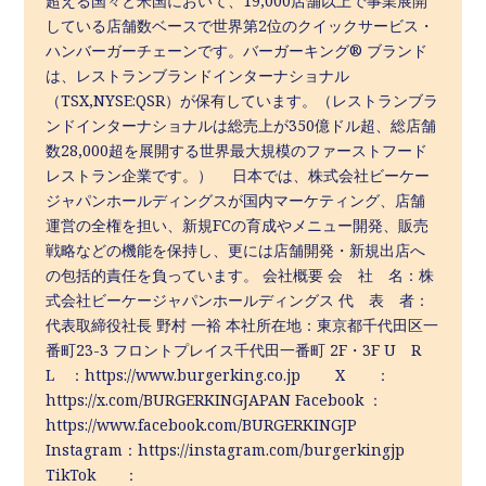
超える国々と米国において、19,000店舗以上で事業展開
している店舗数ベースで世界第2位のクイックサービス・
ハンバーガーチェーンです。バーガーキング® ブランド
は、レストランブランドインターナショナル
（TSX,NYSE:QSR）が保有しています。（レストランブラ
ンドインターナショナルは総売上が350億ドル超、総店舗
数28,000超を展開する世界最大規模のファーストフード
レストラン企業です。） 日本では、株式会社ビーケー
ジャパンホールディングスが国内マーケティング、店舗
運営の全権を担い、新規FCの育成やメニュー開発、販売
戦略などの機能を保持し、更には店舗開発・新規出店へ
の包括的責任を負っています。 会社概要 会 社 名：株
式会社ビーケージャパンホールディングス 代 表 者：
代表取締役社長 野村 一裕 本社所在地：東京都千代田区一
番町23-3 フロントプレイス千代田一番町 2F・3F U R
L ：https://www.burgerking.co.jp X ：
https://x.com/BURGERKINGJAPAN Facebook ：
https://www.facebook.com/BURGERKINGJP
Instagram：https://instagram.com/burgerkingjp
TikTok ：