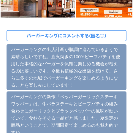
バーガーキングにコメントする(匿名◎)
バーガーキングの出店計画が順調に進んでいるようで
素晴らしいですね。直火焼きの100%ビーフパティを使
用した本格的なバーガーを気軽に楽しめる機会が増え
るのは嬉しいです。今後も積極的な出店を続けて、さ
らに多くの地域でバーガーキングを楽しめるようにな
ることを楽しみにしています！
バーガーキングの新作「ペッパーガーリックステーキ
ワッパー」は、牛バラステーキとビーフパティの組み
合わせにガーリックとブラックペッパーの風味が効い
ていて、食欲をそそる一品だと感じました。夏限定の
商品ということで、期間限定で楽しめるのも魅力的で
すね。