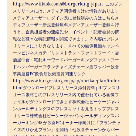
https://www.tiktok.com/@burgerking_japan このプレ
スリリースには、メディア関係者向けの情報があります
メディアユーザーログイン既に登録済みの方はこちらメ
ディアユーザー新規登録無料メディアユーザー登録を行
うと、企業担当者の連絡先や、イベント・記者会見の情
報など様々な特記情報を閲覧できます。※内容はプレス
リリースにより異なります。すべての画像種類キャンペ
ーンビジネスカテゴリレストラン・ファストフード・居
酒屋中食・宅配キーワードバーガーキングファストフー
ドハンバーガーフランチャイズチェーン店ワッパー飲食
事業運営FC飲食店設備投資関連リンク
https://www.burgerking.co.jp/cp/norikaeplan/index.
htmlダウンロードプレスリリース添付資料.pdfプレスリ
リース素材このプレスリリース内で使われている画像フ
ァイルがダウンロードできます株式会社ビーケージャパ
ンホールディングスのプレスキットを見るトッププレス
リリース株式会社ビーケージャパンホールディングスバ
ーガーキング® が飲食FCオーナー様向けに「フランチャ
イズのりかえプラン」を開始！他飲食チェーンからバー