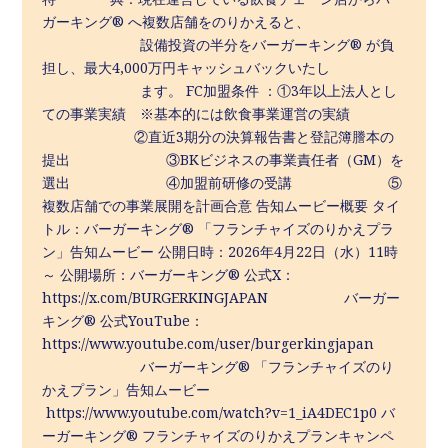
ガーキング® へ複数店舗をのりかえると、
設備投資の半分をバーガーキング® が負
担し、最大4,000万円キャッシュバックいたし
ます。 FC加盟条件 ：①3年以上法人とし
ての事業実績 ※基本的には飲食事業運営の実績
②直近3期分の決算報告書と登記簿謄本の
提出 ③BKビジネスの事業責任者（GM）を
選出 ④加盟前研修の受講 ⑤
複数店舗での事業展開を計画合意 告知ムービー概要 タイ
トル：バーガーキング® 「フランチャイズのりかえプラ
ン」告知ムービー 公開日時：2026年4月22日（水）11時
～ 公開場所：バーガーキング® 公式X：
https://x.com/BURGERKINGJAPAN バーガー
キング® 公式YouTube：
https://www.youtube.com/user/burgerkingjapan
バーガーキング® 「フランチャイズのり
かえプラン」告知ムービー
https://www.youtube.com/watch?v=1_iA4DEC1p0 バ
ーガーキング® フランチャイズのりかえプランキャンペ