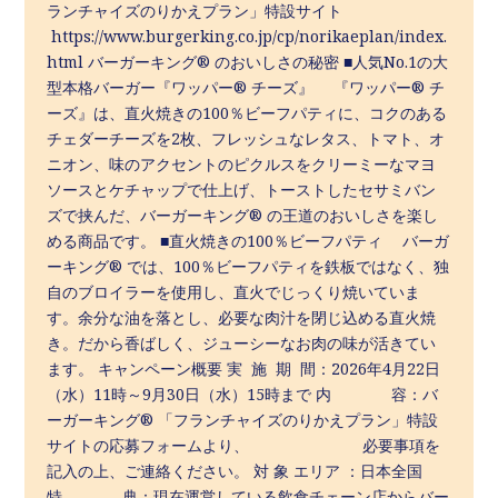
ランチャイズのりかえプラン」特設サイト
https://www.burgerking.co.jp/cp/norikaeplan/index.
html バーガーキング® のおいしさの秘密 ■人気No.1の大
型本格バーガー『ワッパー® チーズ』 『ワッパー® チ
ーズ』は、直火焼きの100％ビーフパティに、コクのある
チェダーチーズを2枚、フレッシュなレタス、トマト、オ
ニオン、味のアクセントのピクルスをクリーミーなマヨ
ソースとケチャップで仕上げ、トーストしたセサミバン
ズで挟んだ、バーガーキング® の王道のおいしさを楽し
める商品です。 ■直火焼きの100％ビーフパティ バーガ
ーキング® では、100％ビーフパティを鉄板ではなく、独
自のブロイラーを使用し、直火でじっくり焼いていま
す。余分な油を落とし、必要な肉汁を閉じ込める直火焼
き。だから香ばしく、ジューシーなお肉の味が活きてい
ます。 キャンペーン概要 実 施 期 間：2026年4月22日
（水）11時～9月30日（水）15時まで 内 容：バ
ーガーキング® 「フランチャイズのりかえプラン」特設
サイトの応募フォームより、 必要事項を
記入の上、ご連絡ください。 対 象 エリア ：日本全国
特 典：現在運営している飲食チェーン店からバー