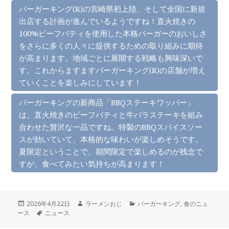
バーガーキング(R)の宮崎県初上陸、そして全国に新規
出店する計画が進んでいるようですね！直火焼きの
100%ビーフパティを使用した本格バーガーのおいしさ
をさらに多くの人々に提供するための取り組みに期待
が高まります。地域ごとに展開する戦略も興味深いで
す。これからますますバーガーキング(R)の店舗が増え
ていくことを楽しみにしています！
バーガーキングの新商品「BBQステーキワッパー」
は、直火焼きのビーフパティと牛バラステーキを組み
合わせた贅沢な一品ですね。特製のBBQスパイスソー
スが効いていて、本格的な味わいが楽しめそうです。
夏限定ということで、期間限定で楽しめるのが残念で
すが、食べてみたい気持ちが高まります！
投
作
カ
2026年4月22日
ラーメンおじ
バーガーキング
,
食のニュ
稿
タ
成
テ
ース
ニュース
日:
グ
者
ゴ