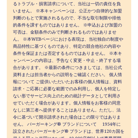
るトラブル・損害請求について、当社は一切の責任を負
いません。 ※本キャンペーンは、公正かつ自律的な加盟
判断のもとで実施されるもので、不当な取引制限や排他
的条件を課すものではありません。 ※申込および加盟の
可否は、金額条件のみで判断されるものではありませ
ん。 ※本WEBページにおける表現は、当社独自の制度や
商品特性に基づくものであり、特定の競合他社の内容や
条件を保証または否定するものではありません。 ※本キ
ャンペーンの内容は、予告なく変更・中止・終了する場
合があります。 ※最新の条件につきましては、当社公式
資料または担当者からの説明をご確認ください。 個人情
報について ご提供いただいたお客様の個人情報は、資料
請求・ご応募に必要な範囲でのみ利用し、個人を特定し
ない形でサービス向上のための統計データとして利用さ
せていただく場合があります。個人情報をお客様の同意
なしに第三者へ提供することはありません。ただし、法
令に基づいて開示請求された場合はこの限りではありま
せん。 バーガーキング® ブランドについて 1954年に
設立されたバーガーキング® ブランドは、世界120カ国を