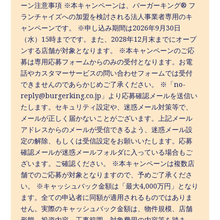
ーン注意事項 ※本キャンペーンは、バーガーキング® フ
ランチャイズへの加盟を検討される法人事業者専用のキ
ャンペーンです。 ※申し込み期間は2026年9月30日
（水）15時までです。また、2028年12月末までにオープ
ンする店舗が対象となります。 ※本キャンペーンのご応
募は専用応募フォームからのみの受付となります。お電
話やカスタマーサービスの問い合わせフォームでは受付
できませんのであらかじめご了承ください。 ※「no-
reply@burgerking.co.jp」より応募確認メールを送信い
たします。セキュリティ設定や、迷惑メール対策等で、
メールが正しく届かないことがございます。上記メール
アドレスからのメールが受信できるよう、迷惑メール設
定の解除、もしくは受信設定をお願いいたします。応募
確認メールが迷惑メールフォルダに入っている場合もご
ざいます。ご確認ください。 ※本キャンペーンは複数店
舗でのご応募が対象となりますので、予めご了承くださ
い。 ※キャッシュバック金額は「最大4,000万円」となり
ます。全ての申込者に同額が適用されるものではありま
せん。実際のキャッシュバック金額は、物件規模、店舗
形態、投資内容、工事範囲、対象費用の内容等を踏ま