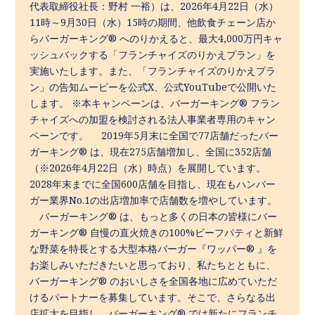
代表取締役社長：野村 一裕）は、2026年4月22日（水）
11時～9月30日（水）15時の期間、他飲食チェーン店か
らバーガーキング® へのりかえると、最大4,000万円キャ
ッシュバックする「フランチャイズのりかえプラン」を
実施いたします。また、「フランチャイズのりかえプラ
ン」の告知ムービーを公式X、公式YouTubeで公開いた
します。 ※本キャンペーンは、バーガーキング® フラン
チャイズへの加盟を検討される法人事業者専用のキャン
ペーンです。 2019年5月末に全国で77店舗だったバー
ガーキング® は、現在275店舗増加し、全国に352店舗
（※2026年4月22日（水）時点）を展開しています。
2028年末までに全国600店舗を目指し、現在もハンバー
ガー業界No.1の出店増加率で店舗数を増やしています。
バーガーキング® は、もっと多くの日本の皆様にバー
ガーキング® 自慢の直火焼きの100%ビーフパティと新鮮
な野菜を特長とする大型本格バーガー『ワッパー® 』を
お楽しみいただきたいと思っており、私たちとともに、
バーガーキング® のおいしさを全国各地に広めていただ
けるパートナーを募集しています。そこで、さらなる出
店拡大を目指し、バーガーキング® では新たにフランチ