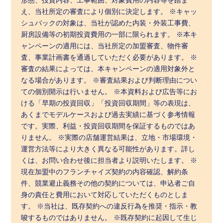
え、当社所定の審査により個別に決定します。 ※キャッ
シュバックの対象は、当社が認めた内装・外装工事費、
厨房設備等の初期投資費用の一部に限られます。 ※本キ
ャンペーンの適用には、当社所定の加盟審査、物件審
査、事業計画書を通過していただく必要があります。 ※
審査の結果によっては、本キャンペーンの適用対象外と
なる場合があります。 ※審査結果および判断理由につい
ての個別開示は行いません。 ※本資料および広告等にお
ける「早期の投資回収」「投資回収期間」等の表現は、
あくまでモデルケースおよび過去実績に基づく参考情報
です。実際、利益・投資回収期間を保証するものではあ
りません。 ※実際の店舗運営結果は、立地・市場環境・
運営方法等により大きく異なる可能性があります。詳し
くは、お問い合わせ後に担当者より説明いたします。 ※
現在加盟中のフランチャイズ契約の内容確認、解約条
件、競業避止義務その他の契約については、申込者ご自
身の責任と費用において対応していただくものとしま
す。 ※当社は、既存契約への違反行為を推奨・指示・教
唆するものではありません。 ※既存契約に起因して生じ