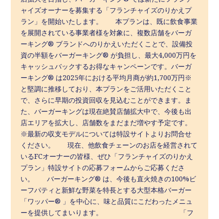
ャイズオーナーを募集する「フランチャイズのりかえプ
ラン」を開始いたします。 本プランは、既に飲食事業
を展開されている事業者様を対象に、複数店舗をバーガ
ーキング® ブランドへのりかえいただくことで、設備投
資の半額をバーガーキング® が負担し、最大4,000万円を
キャッシュバックするお得なキャンペーンです。バーガ
ーキング® は2025年における平均月商が約1,700万円※
と堅調に推移しており、本プランをご活用いただくこと
で、さらに早期の投資回収を見込むことができます。ま
た、バーガーキングは現在絶賛店舗拡大中で、今後も出
店エリアを拡大し、店舗数をまだまだ増やす予定です。
※最新の収支モデルについては特設サイトよりお問合せ
ください。 現在、他飲食チェーンのお店を経営されて
いるFCオーナーの皆様、ぜひ「フランチャイズのりかえ
プラン」特設サイトの応募フォームからご応募くださ
い。 バーガーキング® は、今後も直火焼きの100%ビ
ーフパティと新鮮な野菜を特長とする大型本格バーガー
「ワッパー® 」を中心に、味と品質にこだわったメニュ
ーを提供してまいります。 「フ