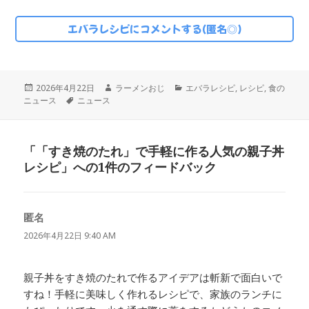
エバラレシピにコメントする(匿名◎)
投
作
カ
2026年4月22日
ラーメンおじ
エバラレシピ
,
レシピ
,
食の
稿
タ
成
テ
ニュース
ニュース
日:
グ
者
ゴ
リ
ー
「「すき焼のたれ」で手軽に作る人気の親子丼
レシピ」への1件のフィードバック
匿名
よ
り:
2026年4月22日 9:40 AM
親子丼をすき焼のたれで作るアイデアは斬新で面白いで
すね！手軽に美味しく作れるレシピで、家族のランチに