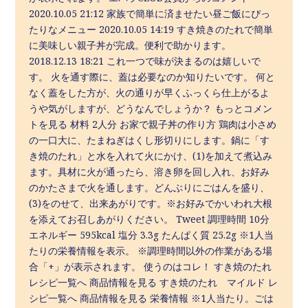
2020.10.05 21:12 家族で簡単に済ませたい昼ご飯にぴっ
たりなメニュー 2020.10.05 14:19 すき焼きのたれで簡単
に美味しい親子丼が完成。便利で助かります。
2018.12.13 18:21 これ一つで味が決まるのは嬉しいで
す。 火を通す際に、蓋は必要なのか知りたいです。 何と
なく蓋をした方が、火の通りが早くふっくら仕上がるよ
うや気がしますが、どうなんでしょうか？ もっとコメン
トを見る 材料 2人分 お家で親子丼の作り方 鶏肉は小さめ
の一口大に、たまねぎはくし形切りにします。鍋に「す
き焼のたれ」と水を入れて火にかけ、(1)を加えて煮込み
ます。具材に火が通ったら、溶き卵を回し入れ、お好み
のかたさまで火を通します。どんぶりにごはんを盛り、
(3)をのせて、出来あがりです。※お好みでかいわれ大根
を添えてお召しあがりください。 Tweet 調理時間 10分
エネルギー 595kcal 塩分 3.3g たんぱく質 25.2g ※1人当
たりの栄養情報を表示。 ※調理時間以外の作業がある場
合「+」が表示されます。 使うのはコレ！ すき焼のたれ
レシピ一覧へ 商品情報を見る すき焼のたれ マイルド レ
シピ一覧へ 商品情報を見る 栄養情報 ※1人当たり。ごは