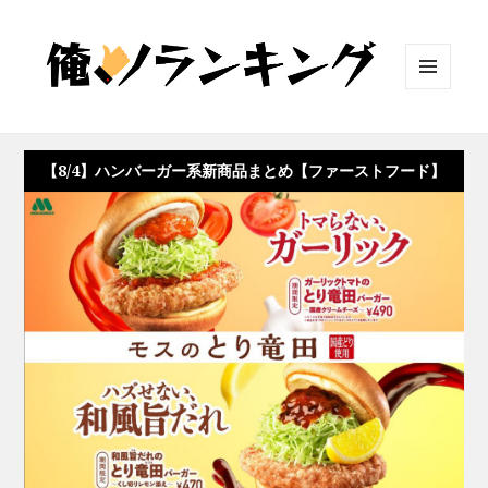
メニュ
ーとウ
ィジェ
ット
【8/4】ハンバーガー系新商品まとめ【ファーストフード】