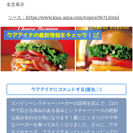
全文表示
ソース：https://www.kua-aina.com/topics/9671.html
クアアイナの最新情報をチェック！
クアアイナにコメントする(匿名◎)
スパイシーシラチャーバーガーの説明を読んで、口の
中で広がる深みのある旨みとシラチャーソースの絶妙
な組み合わせが気になります！夏にピッタリのウマ辛
なバーガーを食べてみたくなりました。さらに、アボ
カドやチーズ、フライドチキンといったトッピングの