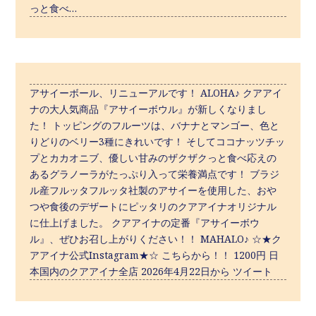
っと食べ…
アサイーボール、リニューアルです！ ALOHA♪ クアアイ
ナの大人気商品『アサイーボウル』が新しくなりまし
た！ トッピングのフルーツは、バナナとマンゴー、色と
りどりのベリー3種にきれいです！ そしてココナッツチッ
プとカカオニブ、優しい甘みのザクザクっと食べ応えの
あるグラノーラがたっぷり入って栄養満点です！ ブラジ
ル産フルッタフルッタ社製のアサイーを使用した、おや
つや食後のデザートにピッタリのクアアイナオリジナル
に仕上げました。 クアアイナの定番『アサイーボウ
ル』、ぜひお召し上がりください！！ MAHALO♪ ☆★ク
アアイナ公式Instagram★☆ こちらから！！ 1200円 日
本国内のクアアイナ全店 2026年4月22日から ツイート