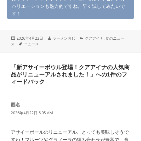
バリエーションも魅力的ですね。早く試してみたいで
す！
投
作
カ
2026年4月22日
ラーメンおじ
クアアイナ
,
食のニュー
稿
タ
成
テ
ス
ニュース
日:
グ
者
ゴ
リ
ー
「新アサイーボウル登場！クアアイナの人気商
品がリニューアルされました！」への1件のフ
ィードバック
匿名
よ
り:
2026年4月22日 6:05 AM
アサイーボールのリニューアル、とっても美味しそうで
すね！フルーツやグラノーラの組み合わせが豊富で、食