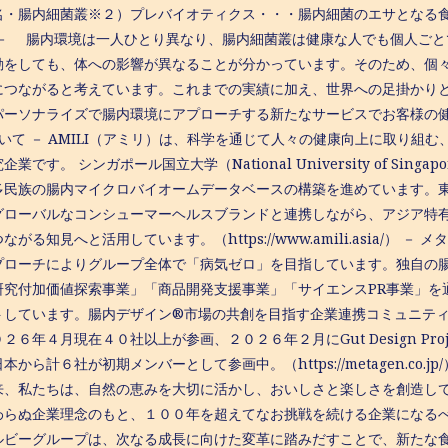
・腸内細菌叢※２）プレバイオティクス・・・腸内細菌のエサとなる食品成
 － 腸内環境は一人ひとり異なり、腸内細菌叢は健康な人でも個人ご
動をしても、体への影響が異なることが分かっています。そのため、個
につながると考えています。これまでの実績に加え、世界への足掛かり
ーソナライズで腸内環境にアプローチする新たなサービスでお客様の健康に貢
ついて － AMILI（アミリ）は、科学を通じて人々の健康向上に取り
企業です。 シンガポール国立大学（National University of S
多民族の腸内マイクロバイオームデータベースの構築を進めています。
グローバルなコンシューマーヘルスブランドと連携しながら、アジア特
ながる知見へと活用しています。（https://www.amili.asia/）
プローチによりグループ全体で「病気ゼロ」を⽬指しています。独⾃の
研究付加価値探索事業」「商品開発支援事業」「サイエンスPR事業」を
トしています。腸内デザイン®市場の共創を⽬指す企業連携コミュニテ
２６年４⽉現在４０社以上が参画、２０２６年２月にGut Design Pro
本から計６社が初期メンバーとして参画中。（https://metagen.co
来、私たちは、自然の恵みを大切に活かし、おいしさと楽しさを創造し
わらぬ企業理念のもと、１００年を超えてなお挑戦を続ける企業になる
ルビーグループは、次なる成長に向けた変革に踏みだすことで、新たな食の