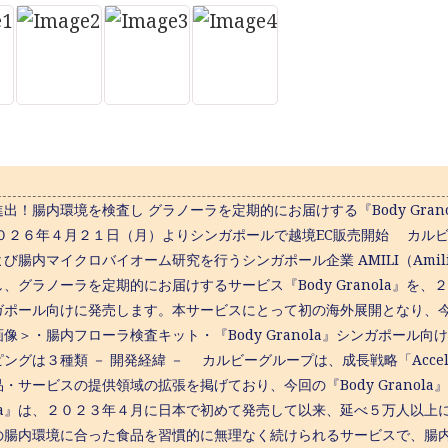
出！腸内環境を検査し グラノーラを定期的にお届けする『Body Gra
２０２６年４月２１日（月）よりシンガポールで越境EC販売開始 カル
び腸内マイクロバイオーム研究を行うシンガポール企業 AMILI（Amili 
、グラノーラを定期的にお届けするサービス『Body Granola』を
ガポール向けに発売します。本サービスにとって初の海外展開となり、
像＞・腸内フローラ検査キット・『Body Granola』シンガポー
ングは３種類 － 開発経緯 － カルビーグループは、成長戦略「Acceler
・サービスの提供領域の拡張を掲げており、今回の『Body Granola
nola』は、２０２３年４月に日本で初めて発売して以来、延べ５万人以
の腸内環境に合った食品を習慣的に無理なく続けられるサービスで、腸