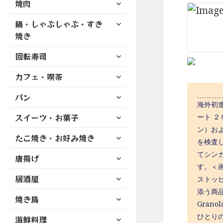
サ
焼肉
メ
ュ
を
開
ブ
ニ
ー
展
サ
鍋・しゃぶしゃぶ・すき
メ
ュ
を
開
ブ
ニ
焼き
ー
展
メ
ュ
を
開
サ
ニ
回転寿司
ー
展
ブ
ュ
を
開
サ
カフェ・喫茶
メ
ー
展
ブ
ニ
を
開
サ
パン
メ
ュ
展
海外初進
ブ
ニ
ー
開
サ
スイーツ・お菓子
メ
ート 
ュ
を
ブ
ニ
ン）およ
ー
展
サ
たこ焼き・お好み焼き
メ
ュ
を
を検査し
開
ブ
ニ
ー
展
てシン
サ
唐揚げ
メ
ュ
を
開
ブ
す。＜画
ニ
ー
展
サ
居酒屋
メ
ストッピ
ュ
を
開
ブ
ニ
ー
添う商品
展
サ
焼き鳥
メ
ュ
を
Gra
開
ブ
ニ
ー
展
サ
ひとり
海鮮料理
メ
ュ