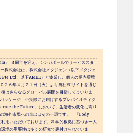
nola』 ３周年を迎え、シンガポールでサービススタ
ビー株式会社は、株式会社メタジェン（以下メタジェ
Pte Ltd、以下AMILI）と協業し、個人の腸内環境
、２０２６年４月２１日（火）より自社ECサイトを通じ
今後はさらなるグローバル展開を目指してまいりま
ル向けパッケージ ※実際にお届けするプレバイオティク
ate the Future」において、生活者の変化に寄り
』の海外市場への進出はその一環です。 『Body
上に利用いただいております。科学的根拠に基づき一人
内環境の重要性は多くの研究で裏付けられていま