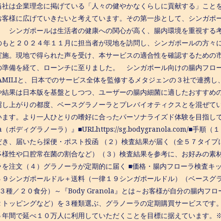
当社は企業理念に掲げている「人々の健やかなくらしに貢献する」こと
お客様に広げていきたいと考えています。その第一歩として、シンガポー
。 シンガポールは生活者の健康への関心が高く、腸内環境を重視する
もと２０２４年１１月に担当者が現地を訪問し、シンガポールの方々に『B
実施。現地で得られた声を受け、本サービスの適合性を確認するための
の準備を経て、ローンチに至りました。 シンガポール向けの腸内フロ
 AMILIと、日本でのサービス全体を監修するメタジェンの３社で連携
や結果は日本版を基盤としつつ、ユーザーの腸内細菌に適したおすすめ
召し上がりの都度、ベースグラノーラとプレバイオティクスとを混ぜて
ます。より一人ひとりの嗜好に合ったパーソナライズド体験を目指してまい
ola（ボディグラノーラ）』■URLhttps://sg.bodygranola.co
だき、届いたら採便・ポスト投函 （２）検査結果が届く（全５７タイプ
多様性や口腔常在菌の割合など）（３）検査結果を参考に、お好みの素
を注文（４）グラノーラが定期的に届く ■価格・腸内フローラ検査キット：
４９シンガポールドル＋送料（一律１９シンガポールドル）（ベースグ
３種／２０食分）～『Body Granola』とは～お客様が自分の腸内
２トッピングなど）を３種類選ぶ、グラノーラの定期購買サービスです
５年間で延べ１０万人に利用していただくことを目標に据えています。