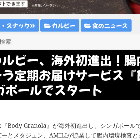
子・スナック
カルビー
食のニュース
カルビー、海外初進出！腸
ーラ定期お届けサービス『Bo
ガポールでスタート
『Body Granola』が海外初進出し、シンガポー
ビーとメタジェン、AMILIが協業して腸内環境検査