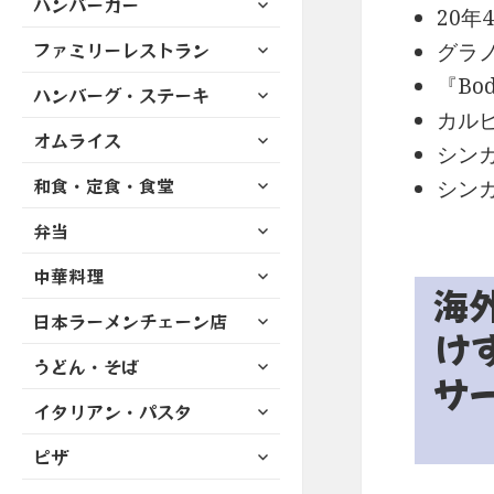
ハンバーガー
メ
ュ
を
20年
開
ブ
ニ
ー
展
サ
ファミリーレストラン
メ
グラ
ュ
を
開
ブ
ニ
ー
『Bo
展
サ
ハンバーグ・ステーキ
メ
ュ
を
開
ブ
カルビ
ニ
ー
展
サ
オムライス
メ
ュ
を
シン
開
ブ
ニ
ー
展
サ
和食・定食・食堂
メ
シン
ュ
を
開
ブ
ニ
ー
展
サ
弁当
メ
ュ
を
開
ブ
ニ
ー
展
サ
中華料理
メ
ュ
を
開
海
ブ
ニ
ー
展
サ
日本ラーメンチェーン店
メ
ュ
を
け
開
ブ
ニ
ー
展
サ
うどん・そば
メ
ュ
を
サ
開
ブ
ニ
ー
展
サ
イタリアン・パスタ
メ
ュ
を
開
ブ
ニ
ー
展
サ
ピザ
メ
ュ
を
開
ブ
ニ
ー
展