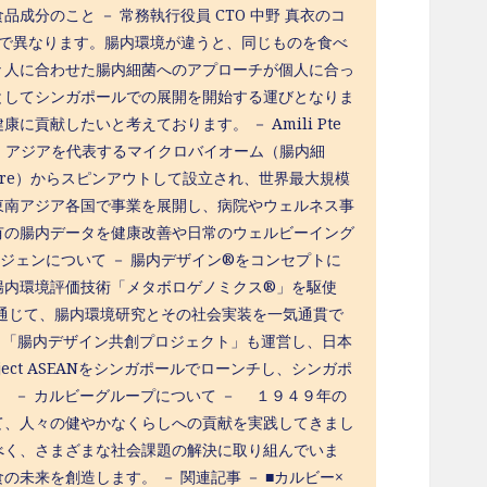
分のこと － 常務執行役員 CTO 中野 真衣のコ
とで異なります。腸内環境が違うと、同じものを食べ
々人に合わせた腸内細菌へのアプローチが個人に合っ
としてシンガポールでの展開を開始する運びとなりま
献したいと考えております。 － Amili Pte
組む、アジアを代表するマイクロバイオーム（腸内細
ingapore）からスピンアウトして設立され、世界最大規模
東南アジア各国で事業を展開し、病院やウェルネス事
有の腸内データを健康改善や日常のウェルビーイング
 － メタジェンについて － 腸内デザイン®をコンセプトに
腸内環境評価技術「メタボロゲノミクス®」を駆使
通じて、腸内環境研究とその社会実装を⼀気通貫で
ィ「腸内デザイン共創プロジェクト」も運営し、日本
ject ASEANをシンガポールでローンチし、シンガポ
.jp/） － カルビーグループについて － １９４９年の
て、人々の健やかなくらしへの貢献を実践してきまし
べく、さまざまな社会課題の解決に取り組んでいま
未来を創造します。 － 関連記事 － ■カルビー×