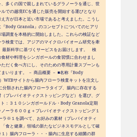
を、多くの国で親しまれているグラノーラを通じ、世
ルでの越境ECを通じた販売を開始する運びとなり
考え方が日本と近い市場であると考えました。こうし
ody Granola』のコンセプトについてのヒアリ
市場調査を本格的に開始しました。これらの検証など
ーラ検査では、アジアのマイクロバイオーム研究を牽
し、最新科学に基づくサービスをお届けします。 検
の食材や料理をシンガポールの食習慣に合わせまし
いただく食べ方にし、そのための専用計量スプーンも
ります。 － 商品概要 － ■名称『Body
m/■手順（１）WEBサイトから腸内フローラ検査キットを注文し
に分類された腸内フローラタイプ、腸内に存在する
材（プレバイオティクストッピングなど）を選び、グ
３１０シンガポールドル・Body Granola定期
ラノーラ６００ｇ＋プレバイオティクストッピング１
フローラ※１を調べて、お好みの素材（プレバイオティ
。「食と健康」領域の新たなビジネスモデルとして確
※１）腸内フローラ・・・腸内に生息する細菌の群