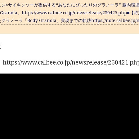
ェン×サイキンソーが提供する“あなたにぴったりのグラノーラ” 腸内環
 Granola」https://www.calbee.co.jp/newsrelease/2304
ラノーラ「Body Granola」実現までの軌跡https://note.calbee.jp/n/
示
tps://www.calbee.co.jp/newsrelease/260421.ph