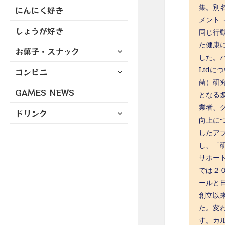
集。別名
にんにく好き
メント
しょうが好き
同じ行
た健康
サ
お菓子・スナック
した。パ
ブ
サ
Ltdに
コンビニ
メ
ブ
ニ
菌）研究
GAMES NEWS
メ
ュ
となる
ニ
ー
業者、
サ
ドリンク
ュ
を
向上につ
ブ
ー
展
メ
したア
を
開
ニ
し、「
展
ュ
サポー
開
ー
では２０
を
ールと日
展
創立以
開
た。変
す。カ