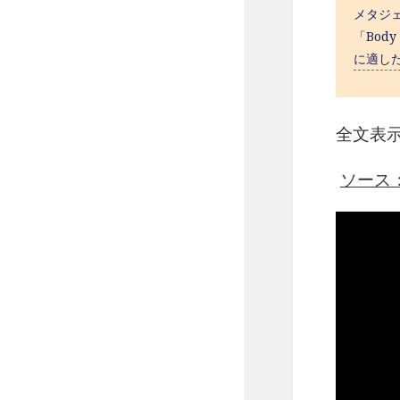
メタジ
「Body
に適したグ
全文表
ソース：ht