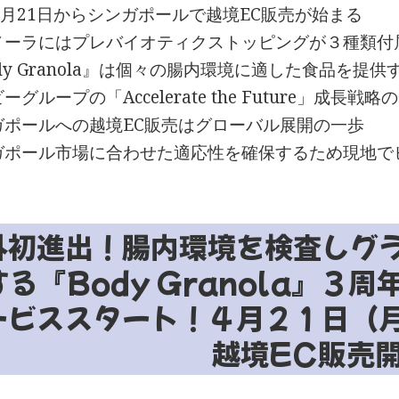
4月21日からシンガポールで越境EC販売が始まる
ノーラにはプレバイオティクストッピングが３種類付
dy Granola』は個々の腸内環境に適した食品を提
ーグループの「Accelerate the Future」成長戦略
ガポールへの越境EC販売はグローバル展開の一歩
ガポール市場に合わせた適応性を確保するため現地で
外初進出！腸内環境を検査しグ
する『Body Granola』３
ービススタート！４月２１日（
越境EC販売