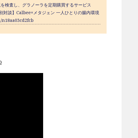
境を検査し、グラノーラを定期購買するサービス
25.php■【特別対談】Calbee×メタジェン 一人ひとりの腸内環境
n18aa03cd2fcb
p