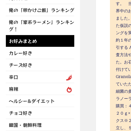
を
開
ブ
す。 
ニ
ー
展
俺の「卵かけご飯」ランキング
メ
ュ
界中の
を
開
ニ
ー
ました
展
俺の「家系ラーメン」ランキン
ュ
を
た仮説の
開
グ！
ー
展
ングを
を
開
約１年
お好みまとめ
展
引する
開
カレー好き
査方法
た。お
チーズ好き
付けてい
辛口
Gran
ていた
麻辣
細菌の
ラノーラ
ヘルシー&ダイエット
購買：
チョコ好き
２０ｇ×
クス※
韓国・朝鮮料理
立し、