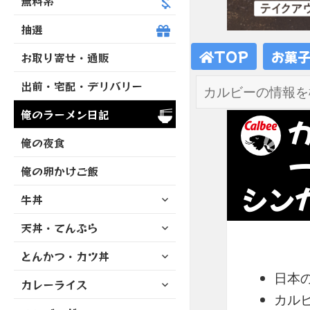
無料系
抽選
TOP
お菓
お取り寄せ・通販
出前・宅配・デリバリー
俺のラーメン日記
俺の夜食
俺の卵かけご飯
シン
サ
牛丼
ブ
サ
天丼・てんぷら
メ
ブ
ニ
サ
とんかつ・カツ丼
メ
ュ
ブ
ニ
ー
日本の
サ
カレーライス
メ
ュ
を
ブ
カル
ニ
ー
展
サ