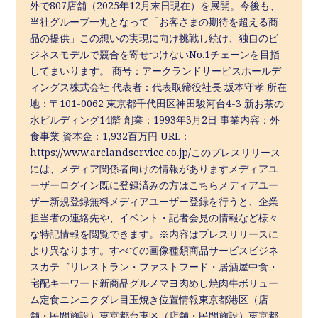
外で807店舗（2025年12月末日現在）を展開。今後も、
当社グループ一丸となって「お客さまの期待を超える商
品の提供」この想いの実現に向け挑戦し続け、独自のビ
ジネスモデルで競合を寄せつけないNo.1チェーンを目指
してまいります。 商号：アークランドサービスホールデ
ィングス株式会社 代表者：代表取締役社長 坂本守孝 所在
地：〒101-0062 東京都千代田区神田駿河台4-3 新お茶の
水ビルディング14階 創業：1993年3月2日 事業内容：外
食事業 資本金：1,932百万円 URL：
https://www.arclandservice.co.jp/このプレスリリース
には、メディア関係者向けの情報がありますメディアユ
ーザーログイン既に登録済みの方はこちらメディアユー
ザー新規登録無料メディアユーザー登録を行うと、企業
担当者の連絡先や、イベント・記者会見の情報など様々
な特記情報を閲覧できます。※内容はプレスリリースに
より異なります。すべての画像種類商品サービスビジネ
スカテゴリレストラン・ファストフード・居酒屋中食・
宅配キーワード新商品グルメマヨ肉めし焼肉牛ボリュー
ム定食ニンニクダレ目玉焼き位置情報東京都港区（店
舗・民間施設）東京都台東区（店舗・民間施設）東京都