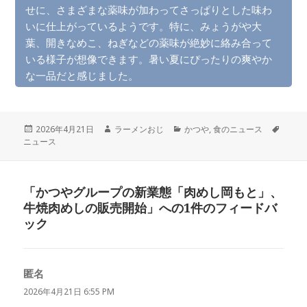
せに、さまざまな薬味が加わってさっぱりとした味わ
いに仕上がっているようです。特に、みょうがや大
葉、開きなめこ、ねぎなどの薬味が絶妙に絡み合って
いる様子が想像できます。暑い夏にぴったりの爽やか
な一品だと感じました。
投
作
カ
タ
2026年4月21日
ラーメンおじ
かつや
,
食のニュース
稿
成
テ
グ
ニュース
日:
者
ゴ
リ
ー
「かつやグループの新業態「肉めし岡もと」、
牛焼肉めしの販売開始」への1件のフィードバ
ック
匿名
よ
り:
2026年4月21日 6:55 PM