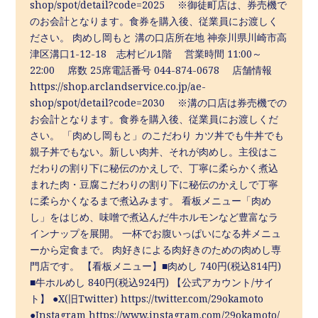
shop/spot/detail?code=2025 ※御徒町店は、券売機で
のお会計となります。食券を購入後、従業員にお渡しく
ださい。 肉めし岡もと 溝の口店所在地 神奈川県川崎市高
津区溝口1-12-18 志村ビル1階 営業時間 11:00～
22:00 席数 25席電話番号 044-874-0678 店舗情報
https://shop.arclandservice.co.jp/ae-
shop/spot/detail?code=2030 ※溝の口店は券売機での
お会計となります。食券を購入後、従業員にお渡しくだ
さい。 「肉めし岡もと」のこだわり カツ丼でも牛丼でも
親子丼でもない。新しい肉丼、それが肉めし。主役はこ
だわりの割り下に秘伝のかえしで、丁寧に柔らかく煮込
まれた肉・豆腐こだわりの割り下に秘伝のかえしで丁寧
に柔らかくなるまで煮込みます。 看板メニュー「肉め
し」をはじめ、味噌で煮込んだ牛ホルモンなど豊富なラ
インナップを展開。 一杯でお腹いっぱいになる丼メニュ
ーから定食まで。 肉好きによる肉好きのための肉めし専
門店です。 【看板メニュー】■肉めし 740円(税込814円)
■牛ホルめし 840円(税込924円) 【公式アカウント/サイ
ト】 ●X(旧Twitter) https://twitter.com/29okamoto
●Instagram https://www.instagram.com/29okamoto/