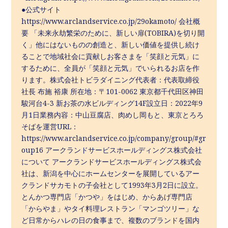
●公式サイト
https://www.arclandservice.co.jp/29okamoto/ 会社概
要 「未来永劫繁栄のために、新しい扉(TOBIRA)を切り開
く」他にはないものの創造と、新しい価値を提供し続け
ることで地域社会に貢献しお客さまを「笑顔と元気」に
するために、全員が「笑顔と元気」でいられるお店を作
ります。株式会社トビラダイニング代表者：代表取締役
社長 布施 裕康 所在地：〒101-0062 東京都千代田区神田
駿河台4-3 新お茶の水ビルディング14F設立日：2022年9
月1日業務内容：中山豆腐店、肉めし岡もと、東京とろろ
そばを運営URL：
https://www.arclandservice.co.jp/company/group/#gr
oup16 アークランドサービスホールディングス株式会社
について アークランドサービスホールディングス株式会
社は、新潟を中心にホームセンターを展開しているアー
クランドサカモトの子会社として1993年3月2日に設立。
とんかつ専門店「かつや」をはじめ、からあげ専門店
「からやま」やタイ料理レストラン「マンゴツリー」な
ど日常からハレの日の食事まで、複数のブランドを国内