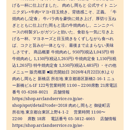
げる一杯に仕上げました。 肉めし岡もと 公式サイト ニン
ニクダレ×牛肉×マヨ×目玉焼き。背徳感こそ、正義。「牛
焼肉めし/定食」 牛バラ肉を豪快に焼き上げ、厚切り玉ね
ぎとともに仕上げた岡もと流の牛焼肉めし。ニンニクベ
ースの特製ダレがガツンと効いた、食欲を一気に引き上
げる一杯。マヨネーズと目玉焼きをくずしながら食べれ
ば、コクと旨みが一体となり、最後まで止まらない美味
しさです。 商品概要 牛焼肉めし 950円(税込1,045円) 特
牛焼肉めし 1,150円(税込1,265円) 牛焼肉定食 1,150円(税
込1,265円) 特牛焼肉定食 1,350円(税込1,485円) ・その他
メニュー 販売概要 ■販売開始日 2026年4月22日(水)より
肉めし岡もと 新橋店 所在地 東京都港区新橋2-16-1 ニュ
ー新橋ビル1F 122号営業時間 11:00～22:00席数 21席電話
番号 03-6268-8021 店舗情報
https://shop.arclandservice.co.jp/ae-
shop/spot/detail?code=2018 肉めし岡もと 御徒町店
所在地 東京都台東区上野4-1-2 営業時間 11:00〜
22:00 席数 18席 電話番号 03-5812-4665 店舗情報
https://shop.arclandservice.co.jp/ae-