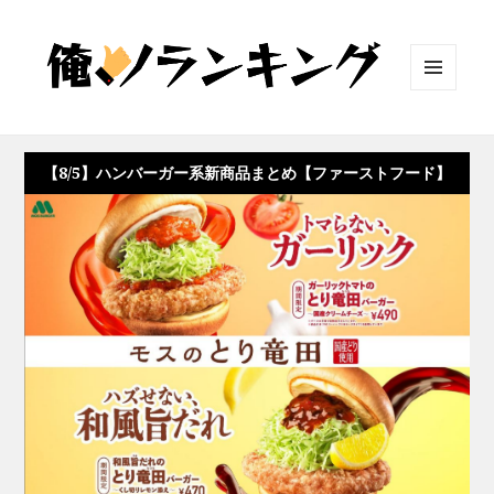
メニュ
ーとウ
ィジェ
ット
【8/5】ハンバーガー系新商品まとめ【ファーストフード】