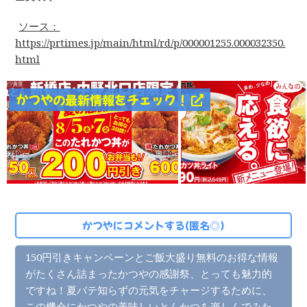
ソース：
https://prtimes.jp/main/html/rd/p/000001255.000032350.
html
かつやの最新情報をチェック！
かつやにコメントする(匿名◎)
150円引きキャンペーンとご飯大盛り無料のお得な情報
がたくさん詰まったかつやの感謝祭、とっても魅力的
ですね！夏バテ知らずの元気をチャージするために、
この機会にかつやの美味しいとんかつを楽しんでみた