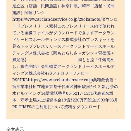
足立区（店舗・民間施設）神奈川県川崎市（店舗・民間
施設）関連リンク
https://www.arclandservice.co.jp/29okamoto/ダウンロ
ードプレスリリース素材このプレスリリース内で使われ
ている画像ファイルがダウンロードできますアークラン
ドサービスホールディングス株式会社のプレスキットを
見るトッププレスリリースアークランドサービスホール
ディングス株式会社【岡もとらしさ＝ガツン＋背徳感＋
満足感】 岡もと流『牛焼肉め
し』販売開始！会社概要アークランドサービスホールデ
ィングス株式会社473フォロワーフォロー
RSSURLhttps://www.arclandservice.co.jp業種飲食店・
宿泊業本社所在地東京都千代田区神田駿河台4-3 新お茶の
水ビルディング14階電話番号03-5217-1531代表者名坂
本 守孝上場未上場資本金19億3220万円設立1993年03月
PR TIMESのご利用について資料をダウンロード
全文表示