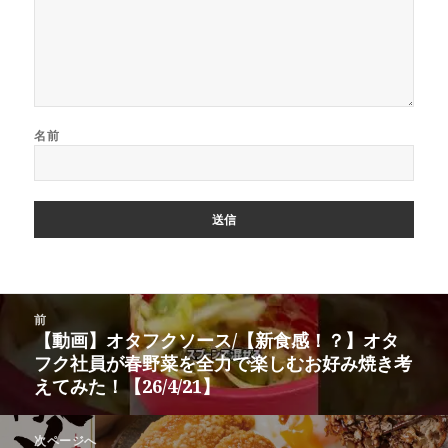
名前
投
前
稿
【動画】オタフクソース/【新食感！？】オタ
前
ナ
フク社員が春野菜を全力で楽しむお好み焼き考
の
ビ
えてみた！【26/4/21】
投
ゲ
稿:
ー
次ページへ