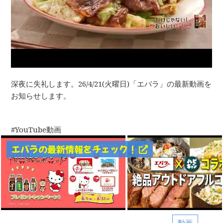
深夜に失礼します。26/4/21(火曜日)「エバラ」の最新動画を
お知らせします。
YouTube動画
エバラの最新情報をチェック！
動画