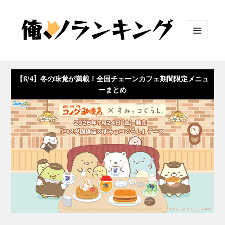
メニュ
ーとウ
ィジェ
ット
【8/4】冬の味覚が満載！全国チェーンカフェ期間限定メニュ
ーまとめ