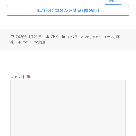
エバラにコメントする(匿名◎)
投
作
カ
2026年4月21日
CHK
エバラ
,
レシピ
,
食のニュース
,
麻
稿
タ
成
テ
辣
YouTube動画
日:
グ
者
ゴ
リ
ー
コメント
※