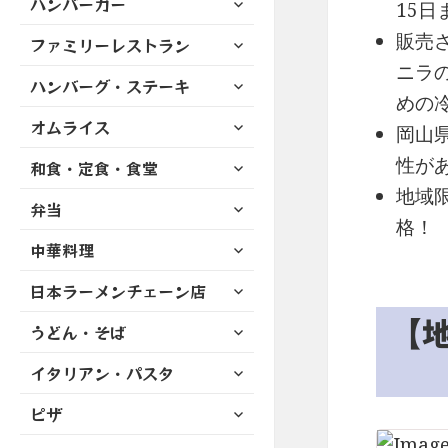
ハンバーガー
メ
ュ
15日
を
開
ブ
ニ
ー
展
サ
販売
ファミリーレストラン
メ
ュ
を
開
ブ
ニ
ニラ
ー
展
サ
ハンバーグ・ステーキ
メ
ュ
を
開
めの
ブ
ニ
ー
展
サ
オムライス
メ
ュ
岡山
を
開
ブ
ニ
ー
展
サ
性が
和食・定食・食堂
メ
ュ
を
開
ブ
ニ
地域
ー
展
サ
弁当
メ
ュ
を
開
格！
ブ
ニ
ー
展
サ
中華料理
メ
ュ
を
開
ブ
ニ
ー
展
サ
日本ラーメンチェーン店
メ
ュ
を
開
ブ
ニ
ー
【
展
サ
うどん・そば
メ
ュ
を
開
ブ
ニ
ー
展
サ
イタリアン・パスタ
メ
ュ
を
開
ブ
ニ
ー
展
サ
ピザ
メ
ュ
を
開
ブ
ニ
ー
展