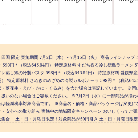
四国 限定 実施期間 7月2日（水）～7月15日（火） 商品ラインナッ
 598円＊（税込645.84円） 特定原材料 すだち香る冷し徳島ラーメン 5
レ蒸し鶏の冷製パスタ 598円＊（税込645.84円） 特定原材料 愛媛
84円） 特定原材料 さぬきのめざめの冷製カルボナーラ 598円＊（税込64
ば・落花生・えび・かに・くるみ）を含む場合は表記しています。 ※岡
り扱いのない場合はご容赦ください。 ※7月2日（水）に一部商品が揃わ
品は軽減税率対象商品です。 ※商品名・価格・商品パッケージは変更にな
全・安心への取り組み 実施中の地域限定キャンペーン おいしくってご麺
大集合！ 土・日・月曜日限定！対象商品が50円引き 土・日・月曜日限