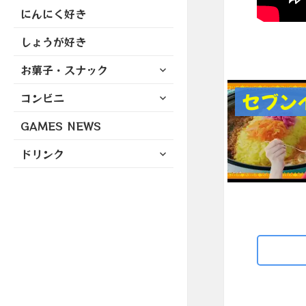
にんにく好き
しょうが好き
サ
お菓子・スナック
ブ
サ
セブン
コンビニ
メ
ブ
ニ
GAMES NEWS
メ
ュ
ニ
ー
サ
ドリンク
ュ
を
ブ
ー
展
メ
を
開
ニ
展
ュ
開
ー
を
展
開