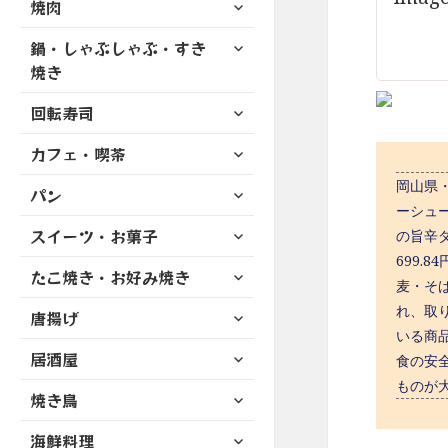
サ
焼肉
メ
ュ
を
開
ブ
ニ
ー
展
サ
鍋・しゃぶしゃぶ・すき
メ
ュ
を
開
ブ
ニ
焼き
ー
展
メ
ュ
を
開
サ
ニ
回転寿司
ー
展
ブ
ュ
を
開
サ
カフェ・喫茶
メ
ー
展
ブ
ニ
を
開
岡山県・
サ
パン
メ
ュ
展
ブ
ーシュー
ニ
ー
開
サ
スイーツ・お菓子
メ
の旨辛ダ
ュ
を
ブ
ニ
699.
ー
展
サ
たこ焼き・お好み焼き
メ
ュ
を
麦・そ
開
ブ
ニ
ー
展
サ
れ、取
唐揚げ
メ
ュ
を
開
ブ
いる商
ニ
ー
展
サ
居酒屋
メ
食の安
ュ
を
開
ブ
ニ
ー
ものが
展
サ
焼き鳥
メ
ュ
を
開
ブ
ニ
ー
展
サ
海鮮料理
メ
ュ