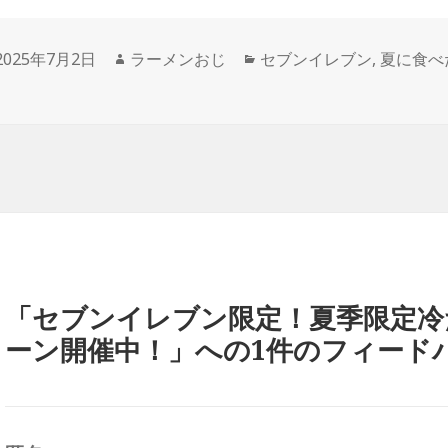
投
作
カ
2025年7月2日
ラーメンおじ
セブンイレブン
,
夏に食べ
稿
成
テ
日:
者
ゴ
リ
ー
「セブンイレブン限定！夏季限定冷
ーン開催中！」への1件のフィード