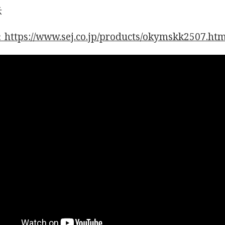
示
tps://www.sej.co.jp/products/okymskk2507.htm