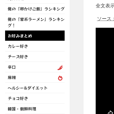
を
開
ブ
ニ
全文表
ー
展
俺の「卵かけご飯」ランキング
メ
ュ
を
開
ニ
ー
展
ソース：ht
俺の「家系ラーメン」ランキン
ュ
を
開
グ！
ー
展
を
開
お好みまとめ
展
開
カレー好き
チーズ好き
辛口
麻辣
ヘルシー&ダイエット
チョコ好き
韓国・朝鮮料理