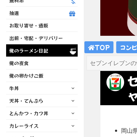
無料系
抽選
お取り寄せ・通販
出前・宅配・デリバリー
TOP
コン
俺のラーメン日記
俺の夜食
俺の卵かけご飯
サ
牛丼
ブ
サ
天丼・てんぷら
メ
ブ
ニ
サ
とんかつ・カツ丼
メ
ュ
ブ
ニ
ー
サ
カレーライス
メ
ュ
を
岡山
ブ
ニ
ー
展
サ