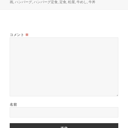
稿
成
テ
グ
画
,
ハンバーグ
,
ハンバーグ定食
,
定食
,
松屋
,
牛めし
,
牛丼
日:
者
ゴ
リ
ー
コメント
※
名前