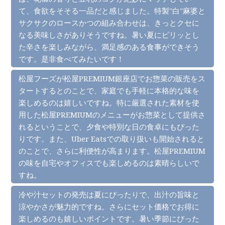
て、食欲をそそる一品だと感じました。特製"白"麻婆と
サクサクのロースかつの組み合わせは、きっとクセに
なる美味しさがありそうですね。暑い夏にピリッとし
た辛さを楽しみながら、満足感のある食事ができそう
です。是非食べてみたいです！
松屋フーズが松屋PREMIUM銀座店でお惣菜の販売をス
タートするとのことで、家庭でも手軽に本格的な味を
楽しめるのは嬉しいですね。特に厳選された素材を使
用した松屋PREMIUMのメニューがお惣菜として提供さ
れるということで、夕食や特別な日の食卓にもぴった
りです。また、Uber Eatsでの取り扱いも開始されると
のことで、さらに利便性が高まります。松屋PREMIUM
の味を自宅やオフィスでも楽しめるのは素晴らしいで
すね。
冷や汁セットの発売は夏にぴったりで、出汁の旨味と
涼やかさが魅力的ですね。さらにセット価格でお得に
楽しめるのも嬉しいポイントです。暑い季節にぴった