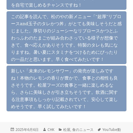
を自宅で楽しめるチャンスですね！
この記事を読んで、松のやの新メニュー「"超厚"リブロ
ースand玉子のタレかつ丼」がとても美味しそうだと感
じました。厚切りのジューシーなリブロースかつとふ
わっふわのたまごが組み合わさっている様子が想像で
きて、食べ応えがありそうです。特製のタレも気にな
りますね。暑い夏にスタミナをつけるためにぴったり
の一品だと思います。早く食べてみたいです！
新しい「未来のレモンサワー」の発売が楽しみです
ね！本物のレモンの香りが豊かで、食事との相性も良
さそうです。松屋フーズの食事と一緒に楽しめるな
ら、さらに美味しさが引き立ちそうです。飲酒に関す
る注意事項もしっかり記載されていて、安心して楽し
めそうです。早く試してみたいです！
投
作
カ
タ
2025年6月6日
CHK
松屋
,
食のニュース
YouTube動