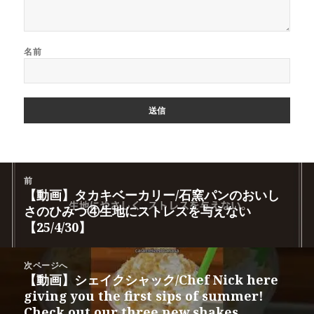
名前
投
前
稿
【動画】タカキベーカリー/石窯パンのおいし
前
ナ
さのひみつ④生地にストレスを与えない
の
ビ
【25/4/30】
投
ゲ
稿:
ー
次ページへ
シ
【動画】シェイクシャック/Chef Nick here
次
ョ
giving you the first sips of summer!
の
ン
Check out our three new shakes,
投