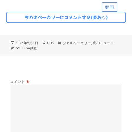
動画
タカキベーカリーにコメントする(匿名◎)
投
作
カ
2025年5月1日
CHK
タカキベーカリー
,
食のニュース
稿
タ
成
テ
YouTube動画
日:
グ
者
ゴ
リ
ー
コメント
※