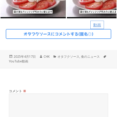
動画
オタフクソースにコメントする(匿名◎)
投
作
カ
タ
2025年4月17日
CHK
オタフクソース
,
食のニュース
稿
成
テ
グ
YouTube動画
日:
者
ゴ
リ
ー
コメント
※