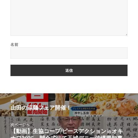
名前
投
前
稿
山田の涼麺フェア開催！
前
ナ
の
ビ
投
次ページへ
ゲ
稿:
【動画】生協コープ/ピースアクション㏌オキ
次
ー
ナワ2025 開会式にて玉城デニー沖縄県知事