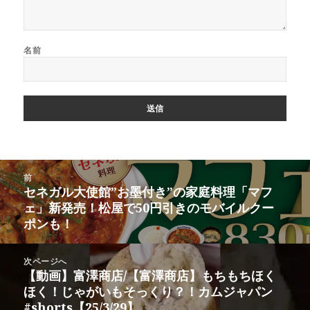
名前
投
前
稿
セネガル大使館”お墨付き”の家庭料理「マフ
前
ナ
ェ」新発売！松屋で50円引きのモバイルクー
の
ビ
ポンも！
投
ゲ
稿:
ー
次ページへ
シ
【動画】富澤商店/【富澤商店】もちもちほく
次
ョ
ほく！じゃがいもそっくり？！カムジャパン
の
ン
#shorts【25/3/29】
投