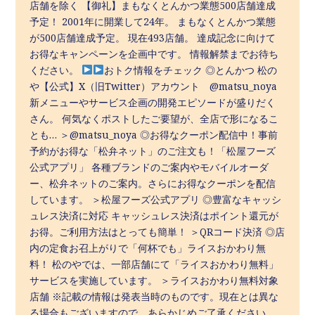
店舗を除く 【御礼】まもなくとんかつ業態500店舗達成
予定！ 2001年に開業して24年。 まもなくとんかつ業態
が500店舗達成予定。 現在493店舗。 達成記念に向けて
お得なキャンペーンを企画中です。 情報解禁までお待ち
ください。
おトク情報をチェック ◎とんかつ 松の
や【公式】X（旧Twitter）アカウント @matsu_noya
新メニューやサービス企画の開発エピソードが盛りだく
さん。 何気なくポストしたご要望が、全店で形になるこ
とも… ＞@matsu_noya ◎お得なクーポン配信中！事前
予約がお得な「松弁ネット」のご注文も！「松屋フーズ
公式アプリ」 各種ブランドのご案内やモバイルオーダ
ー、松弁ネットのご案内。さらにお得なクーポンを配信
しています。 ＞松屋フーズ公式アプリ ◎豊富なキャッシ
ュレス決済に対応 キャッシュレス決済はポイント還元が
お得。ご利用方法はとっても簡単！ ＞QRコード決済 ◎店
内の定食お召上がりで「何杯でも」ライスおかわり無
料！ 松のやでは、一部店舗にて「ライスおかわり無料」
サービスを実施しています。 ＞ライスおかわり無料対象
店舗 ※記載の情報は発表当時のものです。現在とは異な
る場合もございますので、あらかじめご了承ください。