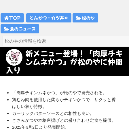
TOP
とんかつ・カツ丼
松のや
食のニュース
新メニュー登場！「肉厚チキ
ンムネかつ」が松のやに仲間
入り
「肉厚チキンムネかつ」が松のやで発売される。
鶏むね肉を使用した柔らかチキンかつで、サクッと香
ばしい衣が特徴。
ガーリックバターソースとの相性も良い。
ささみかつや本格唐揚げとの盛り合わせ定食も提供。
2025年4月2日より発売開始。