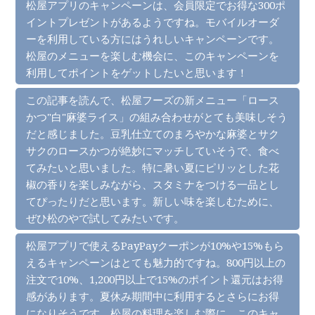
松屋アプリのキャンペーンは、会員限定でお得な300ポ
イントプレゼントがあるようですね。モバイルオーダ
ーを利用している方にはうれしいキャンペーンです。
松屋のメニューを楽しむ機会に、このキャンペーンを
利用してポイントをゲットしたいと思います！
この記事を読んで、松屋フーズの新メニュー「ロース
かつ"白"麻婆ライス」の組み合わせがとても美味しそう
だと感じました。豆乳仕立てのまろやかな麻婆とサク
サクのロースかつが絶妙にマッチしていそうで、食べ
てみたいと思いました。特に暑い夏にピリッとした花
椒の香りを楽しみながら、スタミナをつける一品とし
てぴったりだと思います。新しい味を楽しむために、
ぜひ松のやで試してみたいです。
松屋アプリで使えるPayPayクーポンが10%や15%もら
えるキャンペーンはとても魅力的ですね。800円以上の
注文で10%、1,200円以上で15%のポイント還元はお得
感があります。夏休み期間中に利用するとさらにお得
になりそうです。松屋の料理を楽しむ際に、このキャ