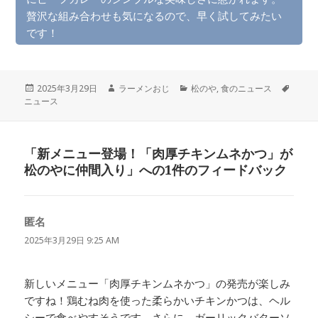
贅沢な組み合わせも気になるので、早く試してみたい
です！
投
作
カ
タ
2025年3月29日
ラーメンおじ
松のや
,
食のニュース
稿
成
テ
グ
ニュース
日:
者
ゴ
リ
ー
「新メニュー登場！「肉厚チキンムネかつ」が
松のやに仲間入り」への1件のフィードバック
匿名
よ
り:
2025年3月29日 9:25 AM
新しいメニュー「肉厚チキンムネかつ」の発売が楽しみ
ですね！鶏むね肉を使った柔らかいチキンかつは、ヘル
シーで食べやすそうです。さらに、ガーリックバターソ