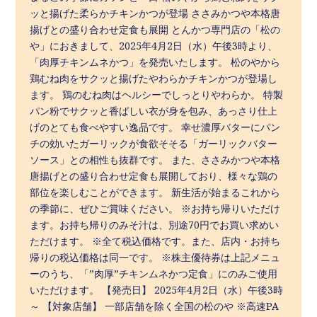
ッと揚げた柔らかチキンかつが登場 ささみかつや本格唐
揚げとの盛り合わせ定食も展開 とんかつ専門店の「松の
や」におきまして、2025年4月2日（水）午後3時より、
「肉厚チキンムネかつ」を発売いたします。 松のやから
鶏むね肉をサクッと揚げたやわらかチキンかつが登場し
ます。 鶏のむね肉はヘルシーでしっとりやわらか。 特製
パン粉でサクッと香ばしい衣が身を包み、あっさり仕上
げのとても食べやすい逸品です。 幸せ濃厚バターにパン
チの効いたガーリックが食欲そそる「ガーリックバター
ソース」との相性も抜群です。 また、ささみかつや本格
唐揚げとの盛り合わせ定食も展開しており、様々な鶏の
部位を楽しむことができます。 新生活が始まるこれから
の季節に、ぜひご賞味ください。 ※お持ち帰りいただけ
ます。お持ち帰りのみそ汁は、別途70円でお買い求めい
ただけます。 ※全て税込価格です。また、店内・お持ち
帰りの税込価格は同一です。 ※株主優待券は上記メニュ
ーのうち、「”肉厚”チキンムネかつ定食」にのみご使用
いただけます。 【発売日】 2025年4月2日（水）午後3時
～ 【対象店舗】 一部店舗を除く全国の松のや ※高速PA