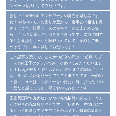
ンペーンを活用してみたいです。
新しい「未来のレモンサワー」の発売が楽しみです
ね！本物のレモンの香りが豊かで、食事との相性も良
さそうです。松屋フーズの食事と一緒に楽しめるな
ら、さらに美味しさが引き立ちそうです。飲酒に関す
る注意事項もしっかり記載されていて、安心して楽し
めそうです。早く試してみたいです！
この記事を読んで、とんかつ好きの私は「"超厚"リブロ
ースand玉子のタレかつ丼」が食べてみたくなりまし
た！160gの厚切り肉とふわふわのたまごの組み合わせ
は、食べ応えがありそうでとても魅力的です。松のや
の新メニューは、スタミナをつけたい時にぴったりの
一品だと感じました。早く食べてみたいです！
国産雪国育ち丸太ヒレかつの発売情報を読んで、とん
かつ好きの私は興味津々です！ヒレ肉を一本揚げにす
るという斬新なアイデアに惹かれます。特製の紅塩と