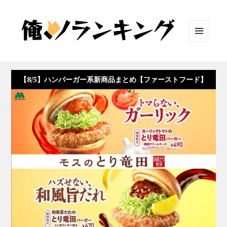
メニュ
ーとウ
ィジェ
ット
【8/5】ハンバーガー系新商品まとめ【ファーストフード】