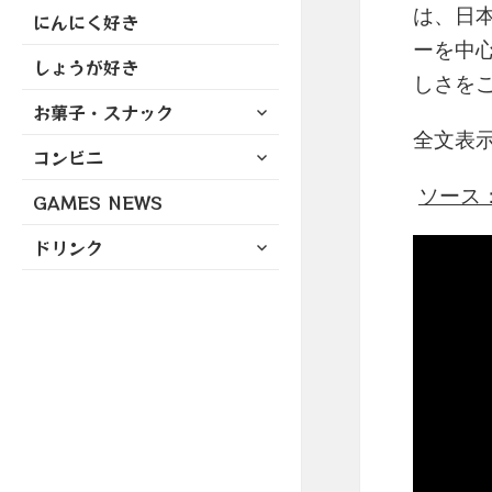
は、日
にんにく好き
ーを中
しょうが好き
しさをご家
サ
お菓子・スナック
ブ
全文表
サ
コンビニ
メ
ブ
ニ
ソース：ht
GAMES NEWS
メ
ュ
ニ
ー
サ
ドリンク
ュ
を
ブ
ー
展
メ
を
開
ニ
展
ュ
開
ー
を
展
開