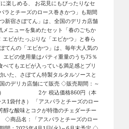
に楽しめる、 お花見にもぴったりなセ
スパラとチーズのロース巻きかつ」も期間
かつ新宿さぼてん」は、全国のデリカ店舗
人気メニューを集めたセット「春のごちか
！エビがたっぷりな「エビかつ」と春ら
さぼてんの「エビかつ」は、毎年大人気の
、エビの使用量はパティ重量のうち75％
食べてもエビが入っている満足感とプリ
効いた、さぼてん特製タルタルソースと
国のデリカ店舗にて販売 ◇販売期間：～
417円） 2ケ 税込価格860円（本
1袋付き） 「アスパラとチーズのロー
芳醇な酸味とコクが特徴のチェダーチー
。 ◇商品名：「アスパラとチーズのロー
：2025年4月1日(火)～6月末予定 ◇