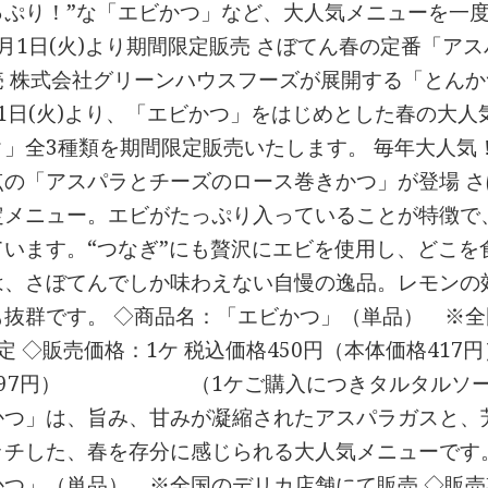
っぷり！”な「エビかつ」など、大人気メニューを一度
月1日(火)より期間限定販売 さぼてん春の定番「ア
売 株式会社グリーンハウスフーズが展開する「とん
月1日(火)より、「エビかつ」をはじめとした春の大
ク」全3種類を期間限定販売いたします。 毎年大人気
点の「アスパラとチーズのロース巻きかつ」が登場 
定メニュー。エビがたっぷり入っていることが特徴で
ています。“つなぎ”にも贅沢にエビを使用し、どこを
は、さぼてんでしか味わえない自慢の逸品。レモンの
も抜群です。 ◇商品名：「エビかつ」（単品） ※全
予定 ◇販売価格：1ケ 税込価格450円（本体価格
797円） （1ケご購入につきタルタルソース
かつ」は、旨み、甘みが凝縮されたアスパラガスと、
ッチした、春を存分に感じられる大人気メニューです
つ」（単品） ※全国のデリカ店舗にて販売 ◇販売期間