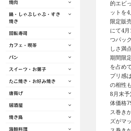
サ
焼肉
メ
的エビ
ュ
を
開
ブ
ニ
ー
展
ットを4
サ
鍋・しゃぶしゃぶ・すき
メ
ュ
を
開
ブ
ニ
限定販
焼き
ー
展
メ
ュ
を
にて4
開
サ
ニ
回転寿司
ー
展
ブ
つパッ
ュ
を
開
サ
カフェ・喫茶
メ
ー
展
しさ満
ブ
ニ
を
開
サ
パン
メ
期間限
ュ
展
ブ
ニ
ー
を占め
開
サ
スイーツ・お菓子
メ
ュ
を
ブ
プリ感
ニ
ー
展
サ
たこ焼き・お好み焼き
メ
ュ
を
の相性
開
ブ
ニ
ー
展
サ
唐揚げ
メ
8月末
ュ
を
開
ブ
ニ
ー
体価格
展
サ
居酒屋
メ
ュ
を
開
ブ
ス巻き
ニ
ー
展
サ
焼き鳥
メ
ュ
を
ズがマ
開
ブ
ニ
ー
展
サ
海鮮料理
メ
ス巻きか
ュ