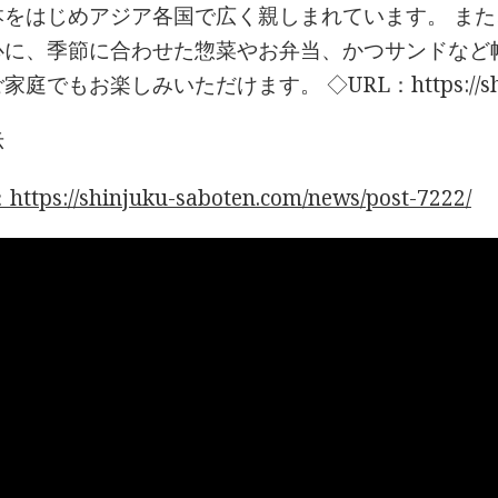
本をはじめアジア各国で広く親しまれています。 ま
心に、季節に合わせた惣菜やお弁当、かつサンドなど
庭でもお楽しみいただけます。 ◇URL：https://shinju
示
tps://shinjuku-saboten.com/news/post-7222/