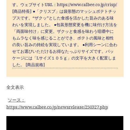
す。ウェブサイトURL：https://www.calbee.co.jp/crisp/
[商品特長] ●「クリスプ」は袋形態のマッシュポテトチッ
プスです。“ザクッ”とした食感を活かした旨みのある味
わいを実現しました。 ●包装形態変更を機に味付け方法を
「両面味付け」に変更。ザクッと食感を味わう咀嚼中に
もムラなく味を感じることができ、ポテトの風味と相性
の良い旨みの持続を実現しています。 ●利用シーンに合わ
せてお選びいただけるお得なたっぷりサイズです。パッ
ケージには「Lサイズ１０５ｇ」の文字を大きく配置しま
した。 [商品規格]
全文表示
ソース：
https://www.calbee.co.jp/newsrelease/250327.php