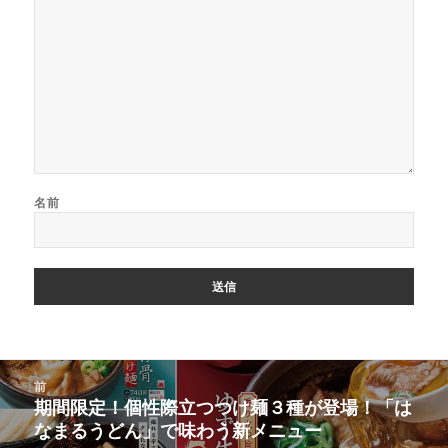
名前
投
前
稿
期間限定！個性際立つつけ麺３種が登場！「は
前
ナ
なまるうどん」で味わう新メニュー
の
ビ