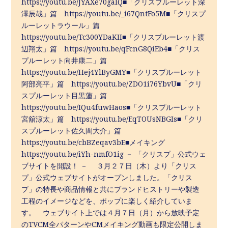
https://youtu.be/JYAXe70gaIQ■「クリスプルーレット深
澤辰哉」篇 https://youtu.be/_i67QntFo5M■「クリスプ
ルーレットラウール」篇
https://youtu.be/Tc300YDaKII■「クリスプルーレット渡
辺翔太」篇 https://youtu.be/qFcnG8QiEb4■「クリス
プルーレット向井康二」篇
https://youtu.be/Hej4YlByGMY■「クリスプルーレット
阿部亮平」篇 https://youtu.be/ZDO1i76YbvU■「クリ
スプルーレット目黒蓮」篇
https://youtu.be/IQu4fuwHaos■「クリスプルーレット
宮舘涼太」篇 https://youtu.be/EqTOUsNBGIs■「クリ
スプルーレット佐久間大介」篇
https://youtu.be/cbBZeqav3bE■メイキング
https://youtu.be/iYh-nmfO1ig － 「クリスプ」公式ウェ
ブサイトを開設！ － ３月２７日（木）より「クリス
プ」公式ウェブサイトがオープンしました。「クリス
プ」の特長や商品情報と共にブランドヒストリーや製造
工程のイメージなどを、ポップに楽しく紹介していま
す。 ウェブサイト上では４月７日（月）から放映予定
のTVCM全パターンやCMメイキング動画も限定公開しま