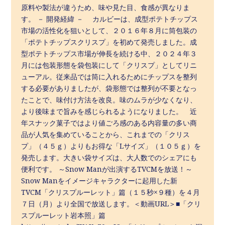
原料や製法が違うため、味や見た目、食感が異なりま
す。 － 開発経緯 － カルビーは、成型ポテトチップス
市場の活性化を狙いとして、２０１６年８月に筒包装の
「ポテトチップスクリスプ」を初めて発売しました。成
型ポテトチップス市場が伸長を続ける中、２０２４年３
月には包装形態を袋包装にして「クリスプ」としてリニ
ューアル。従来品では筒に入れるためにチップスを整列
する必要がありましたが、袋形態では整列が不要となっ
たことで、味付け方法を改良。味のムラが少なくなり、
より後味まで旨みを感じられるようになりました。 近
年スナック菓子ではより値ごろ感のある内容量の多い商
品が人気を集めていることから、これまでの「クリス
プ」（４５ｇ）よりもお得な「Lサイズ」（１０５ｇ）を
発売します。大きい袋サイズは、大人数でのシェアにも
便利です。 ～Snow Manが出演するTVCMを放送！～
Snow Manをイメージキャラクターに起用した新
TVCM「クリスプルーレット」篇（１５秒×９種）を４月
７日（月）より全国で放送します。＜動画URL＞■「クリ
スプルーレット岩本照」篇