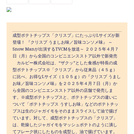
成型ポテトチップス「クリスプ」にたっぷりLサイズが新
登場！ 『クリスプ うましお味／旨味コンソメ味』 ～
Snow Manが出演するTVCMを放送～ ２０２５年４月７
日（月）から全国のコンビニエンスストア以外で新発売
カルビー株式会社は、“ザクッ”とした食感が特長の成
型ポテトチップス※「クリスプ」から従来品（４５ｇ）
に比べ、お得なLサイズ（１０５ｇ）の『クリスプ うまし
お味／旨味コンソメ味』を２０２５年４月７日（月）か
ら全国のコンビニエンスストア以外の店舗で発売しま
す。※成型ポテトチップスと、ポテトチップスの違いに
ついて「ポテトチップス うすしお味」などのポテトチッ
プスは生のジャガイモをそのままスライスして油で揚げ
ています。対して、成型ポテトチップスの「クリスプ」
は、乾燥したジャガイモをマッシュポテトのように潰し
てフレーク状にしたものを成型し、油で揚げています。