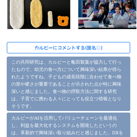
カルビーにコメントする(匿名◎)
この共同研究は、カルビーと亀田製菓が協力して行っ
たもので、幼児の食べ方について興味深い結果が得ら
れたようですね。子どもの成長段階に合わせて食べ物
の形や硬さが重要であることが示された点が特に興味
深いと感じました。食べ物の摂取方法に関する研究
は、子育てに携わる人々にとっても役立つ情報となり
そうです。
カルビーがAIを活用してバリューチェーンを最適化
し、利益を最大化するシステムを開発したというの
は、革新的で興味深い取り組みだと感じました。DXを