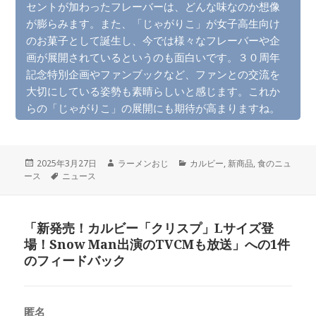
セントが加わったフレーバーは、どんな味なのか想像
が膨らみます。また、「じゃがりこ」が女子高生向け
のお菓子として誕生し、今では様々なフレーバーや企
画が展開されているというのも面白いです。３０周年
記念特別企画やファンブックなど、ファンとの交流を
大切にしている姿勢も素晴らしいと感じます。これか
らの「じゃがりこ」の展開にも期待が高まりますね。
投
作
カ
2025年3月27日
ラーメンおじ
カルビー
,
新商品
,
食のニュ
稿
タ
成
テ
ース
ニュース
日:
グ
者
ゴ
リ
ー
「新発売！カルビー「クリスプ」Lサイズ登
場！Snow Man出演のTVCMも放送」への1件
のフィードバック
匿名
よ