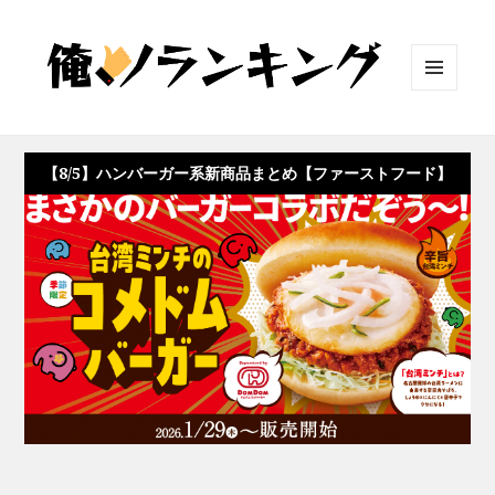
メニュ
ーとウ
ィジェ
ット
【8/5】ハンバーガー系新商品まとめ【ファーストフード】