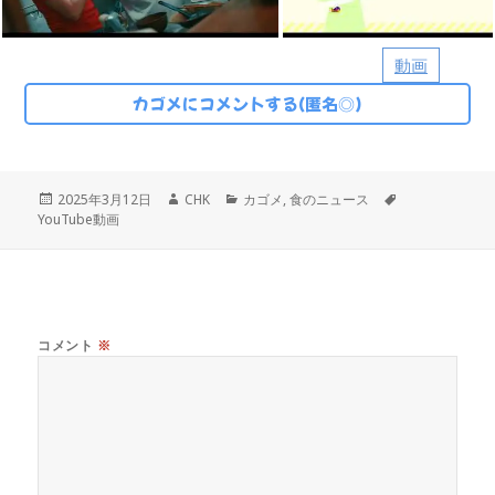
動画
カゴメにコメントする(匿名◎)
投
作
カ
タ
2025年3月12日
CHK
カゴメ
,
食のニュース
稿
成
テ
グ
YouTube動画
日:
者
ゴ
リ
ー
コメント
※