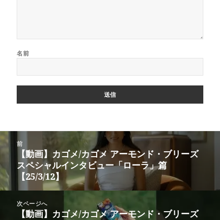
名前
投
前
稿
【動画】カゴメ/カゴメ アーモンド・ブリーズ
前
ナ
スペシャルインタビュー「ローラ」篇
の
ビ
【25/3/12】
投
ゲ
稿:
ー
次ページへ
シ
【動画】カゴメ/カゴメ アーモンド・ブリーズ
次
ョ