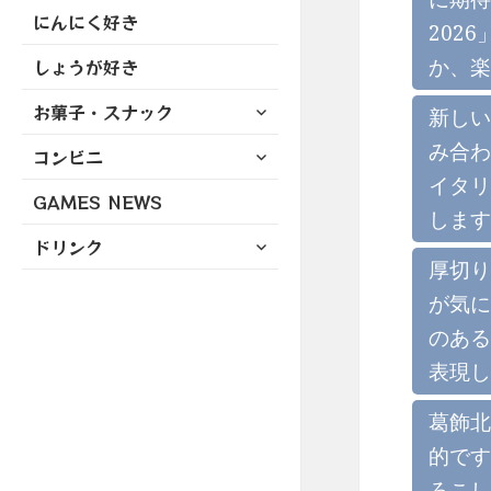
にんにく好き
202
か、楽
しょうが好き
サ
お菓子・スナック
新しい
ブ
み合わ
サ
コンビニ
メ
ブ
ニ
イタリ
GAMES NEWS
メ
ュ
します
ニ
ー
サ
ドリンク
ュ
を
ブ
厚切り
ー
展
メ
が気に
を
開
ニ
展
のある
ュ
開
ー
表現し
を
展
葛飾北
開
的です
ろこし