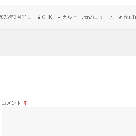
投
作
カ
タ
2025年3月11日
CHK
カルビー
,
食のニュース
You
稿
成
テ
グ
日:
者
ゴ
リ
ー
コメント
※