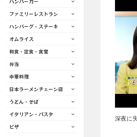
ハンバーガー
メ
ュ
を
開
ブ
ニ
ー
展
サ
ファミリーレストラン
メ
ュ
を
開
ブ
ニ
ー
展
サ
ハンバーグ・ステーキ
メ
ュ
を
開
ブ
ニ
ー
展
サ
オムライス
メ
ュ
を
開
ブ
ニ
ー
展
サ
和食・定食・食堂
メ
ュ
を
開
ブ
ニ
ー
展
サ
弁当
メ
ュ
を
開
ブ
ニ
ー
展
サ
中華料理
メ
ュ
を
開
ブ
ニ
ー
展
サ
日本ラーメンチェーン店
メ
ュ
を
開
ブ
ニ
ー
展
サ
うどん・そば
メ
ュ
を
開
ブ
ニ
ー
展
サ
イタリアン・パスタ
メ
ュ
を
深夜に失
開
ブ
ニ
ー
展
サ
ピザ
メ
ュ
を
開
ブ
ニ
ー
展