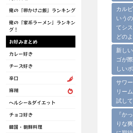
を
開
ブ
ニ
ー
展
カルビ
俺の「卵かけご飯」ランキング
メ
ュ
を
開
ニ
いうの
ー
展
俺の「家系ラーメン」ランキン
ュ
を
開
てシス
グ！
ー
展
どのよ
を
開
お好みまとめ
展
新しい
開
カレー好き
ゴが際
チーズ好き
しいポ
辛口
サワー
麻辣
リーム
試して
ヘルシー&ダイエット
『かっ
チョコ好き
りな爽
韓国・朝鮮料理
に期待