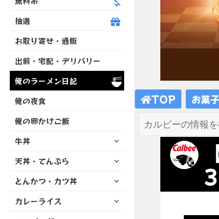
無料系
抽選
お取り寄せ・通販
出前・宅配・デリバリー
俺のラーメン日記
TOP
お菓
俺の夜食
俺の卵かけご飯
サ
牛丼
【
ブ
サ
天丼・てんぷら
メ
3
ブ
ニ
サ
とんかつ・カツ丼
メ
ュ
ブ
ニ
ー
サ
カレーライス
メ
ュ
を
ブ
ニ
ー
展
サ