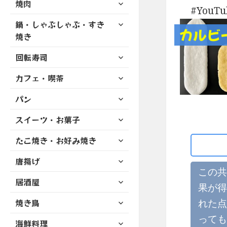
サ
焼肉
メ
ュ
を
YouT
開
ブ
ニ
ー
展
サ
鍋・しゃぶしゃぶ・すき
メ
ュ
を
カルビ
開
ブ
ニ
焼き
ー
展
メ
ュ
を
開
サ
ニ
回転寿司
ー
展
ブ
ュ
を
開
サ
カフェ・喫茶
メ
ー
展
ブ
ニ
を
開
サ
パン
メ
ュ
展
ブ
ニ
ー
開
サ
スイーツ・お菓子
メ
ュ
を
ブ
ニ
ー
展
サ
たこ焼き・お好み焼き
メ
ュ
を
開
ブ
ニ
ー
展
サ
唐揚げ
メ
ュ
を
開
ブ
この共
ニ
ー
展
サ
居酒屋
メ
ュ
果が得
を
開
ブ
ニ
ー
展
サ
れた点
焼き鳥
メ
ュ
を
開
ブ
ニ
ー
っても
展
サ
海鮮料理
メ
ュ