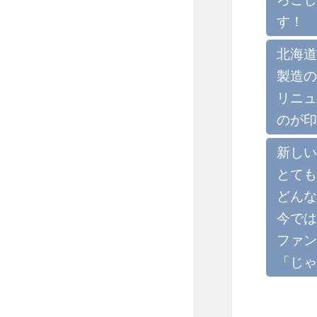
す！
北海道
製造の
リニュ
のが印
新しい
とても
どんな
今では
ファン
「じゃ