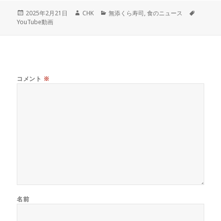
投
作
カ
タ
2025年2月21日
CHK
無添くら寿司
,
食のニュース
稿
成
テ
グ
YouTube動画
日:
者
ゴ
リ
ー
コメント
※
名前