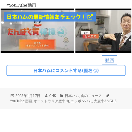
YouTube動画
日本ハムの最新情報をチェック！
動画
日本ハムにコメントする(匿名◎)
投
作
カ
タ
2025年1月17日
CHK
日本ハム
,
食のニュース
稿
成
テ
グ
YouTube動画
,
オーストラリア産牛肉
,
ニッポンハム
,
大麦牛ANGUS
日:
者
ゴ
リ
ー