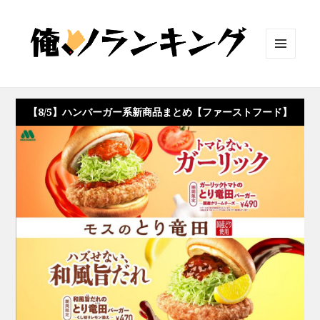
メニュ
ーとウ
ィジェ
ット
【8/5】ハンバーガー系新商品まとめ【ファーストフード】