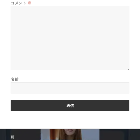
コメント
※
名前
投
前
稿