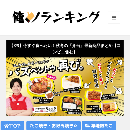
メニュ
ーとウ
ィジェ
ット
【8/5】今すぐ食べたい！秋冬の「弁当」最新商品まとめ【コ
ンビニ含む】
TOP
たこ焼き・お好み焼き
築地銀だこ