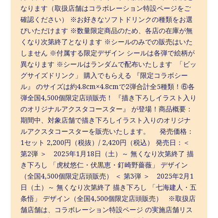
なります（取扱店舗はコラボレーション特設ページをご
確認ください） ※お好きなソフトドリンクの種類をお選
びいただけます ※数量限定商品のため、各店の在庫が無
くなり次第終了となります ※シールのみでの販売はいた
しません ※付属する限定デザイン シールは各弾で絵柄が
異なります ※シールはランダムで配布いたします 「ビッ
グサイズドリンク」 購入でもらえる 『限定コラボシー
ル』 のサイズは約4.8cm×4.8cmで2弾合計全5種類！⑥各
弾全国4,500個限定店頭販売！ 『描き下ろしイラスト入り
のオリジナルアクスタコースター』 が登場！商品概要：
期間中、対象店舗で描き下ろしイラスト入りのオリジナ
ルアクスタコースターを販売いたします。 発売価格：
1セット 2,200円（税抜）/ 2,420円（税込） 発売日：＜
第2弾 ＞ 2025年1月18日（土）～ 無くなり次第終了 描
き下ろし 「虎杖悠仁・伏黒恵・釘崎野薔薇」 デザイン
（全国4,500個限定店頭販売） ＜ 第3弾 ＞ 2025年2月1
日（土）～ 無くなり次第終了 描き下ろし 「七海建人・五
条悟」 デザイン（全国4,500個限定店頭販売） ※取扱店
舗店舗は、コラボレーション特設ページ の実施店舗リス