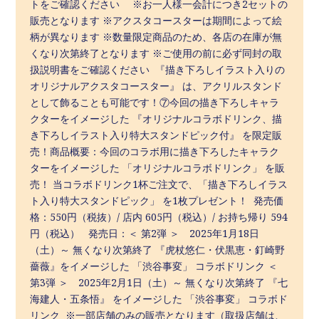
トをご確認ください ※お一人様一会計につき2セットの
販売となります ※アクスタコースターは期間によって絵
柄が異なります ※数量限定商品のため、各店の在庫が無
くなり次第終了となります ※ご使用の前に必ず同封の取
扱説明書をご確認ください 『描き下ろしイラスト入りの
オリジナルアクスタコースター』 は、アクリルスタンド
として飾ることも可能です！⑦今回の描き下ろしキャラ
クターをイメージした 『オリジナルコラボドリンク、描
き下ろしイラスト入り特大スタンドピック付』 を限定販
売！商品概要：今回のコラボ用に描き下ろしたキャラク
ターをイメージした 「オリジナルコラボドリンク」 を販
売！ 当コラボドリンク1杯ご注文で、「描き下ろしイラス
ト入り特大スタンドピック」 を1枚プレゼント！ 発売価
格：550円（税抜）/ 店内 605円（税込）/ お持ち帰り 594
円（税込） 発売日：＜ 第2弾 ＞ 2025年1月18日
（土）～ 無くなり次第終了 『虎杖悠仁・伏黒恵・釘崎野
薔薇』をイメージした 「渋谷事変」 コラボドリンク ＜
第3弾 ＞ 2025年2月1日（土）～ 無くなり次第終了 『七
海建人・五条悟』 をイメージした 「渋谷事変」 コラボド
リンク ※一部店舗のみの販売となります（取扱店舗は、