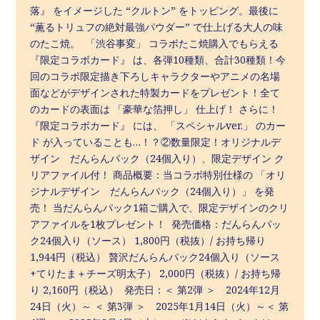
落』 をイメージした “クルトン” をトッピング。最後に
“薫るトリュフの絶対最強パウダー” で仕上げる大人の味
のたこ焼。 「渋谷事変」 コラボたこ焼購入でもらえる
『限定コラボカード』 は、各弾10種類、合計30種類！今
回のコラボ限定描き下ろしキャラクターやアニメの名場
面などがデザインされた特製カードをプレゼント！全て
のカードの表面は 「豪華な箔押し」 仕上げ！ さらに！
『限定コラボカード』 には、 「スペシャルver.」 のカー
ド が入っていることも…！？②数量限定！オリジナルデ
ザイン だんらんパック（24個入り）、限定デザイン ク
リアファイル付！ 商品概要：当コラボ特別仕様の 「オリ
ジナルデザイン だんらんパック（24個入り）」 を発
売！ 当だんらんパック1箱ご購入で、限定デザインのクリ
アファイルを1枚プレゼント！ 発売価格：だんらんパッ
ク24個入り（ソース） 1,800円（税抜）/ お持ち帰り
1,944円（税込） 贅沢だんらんパック24個入り（ソース
+てりたま＋チーズ明太子） 2,000円（税抜）/ お持ち帰
り 2,160円（税込） 発売日：＜ 第2弾 ＞ 2024年12月
24日（火）～ ＜ 第3弾 ＞ 2025年1月14日（火）～＜ 第