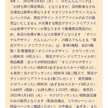
4弾 ＞ 2025年2月4日（火）～ ※だんらんパックは、
「お持ち帰り限定商品」 となりますが、店内飲食をされ
る場合は税率が異なります ※オリジナルデザイン だんら
んパックのみ、限定デザイン クリアファイルのみでの販
売はいたしません ※付属する限定デザイン クリアファイ
ルは各弾でデザインが異なります ※数量限定商品のた
め、各店の在庫が無くなり次第終了となります 「オリジ
ナルデザイン だんらんパック」 の購入でもらえる 『限
定デザイン クリアファイル』 は、各弾1種類、合計3種
類！③ 数量限定！オリジナルデザイン クロワッサンた
い焼BOX（6匹入り）、限定デザイン クリアファイル付！
商品概要：当コラボ特別仕様の 「オリジナルデザイン
クロワッサンたい焼BOX (あずきorカスタード6匹入り) 」
を発売！当クロワッサンたい焼BOX 1箱ご購入で、限定デ
ザインのクリアファイルを1枚プレゼント！ 発売価格：
クロワッサンたい焼BOX（あずきorカスタード6匹入り）
1,440円（税抜）/ お持ち帰り 1,555円（税込） 発売日：
2025年1月14日（火）～ ※クロワッサンたい焼取扱店舗
のみの販売となります（取扱店舗は、コラボレーション
特設ページをご確認ください） ※中身は 「あずき」 また