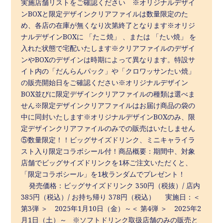
実施店舗リストをご確認ください ※オリジナルデザイ
ンBOXと限定デザインクリアファイルは数量限定のた
め、各店の在庫が無くなり次第終了となります※オリジ
ナルデザインBOXに 「たこ焼」 、または 「たい焼」 を
入れた状態で宅配いたします※クリアファイルのデザイ
ンやBOXのデザインは時期によって異なります。特設サ
イト内の「だんらんパック」や「クロワッサンたい焼」
の販売開始日をご確認ください※オリジナルデザイン
BOX並びに限定デザインクリアファイルの種類は選べま
せん※限定デザインクリアファイルはお届け商品の袋の
中に同封いたします※オリジナルデザインBOXのみ、限
定デザインクリアファイルのみでの販売はいたしません
⑤数量限定！！ビッグサイズドリンク、ミニキャライラ
スト入り限定コラボシール付！商品概要：期間中、対象
店舗でビッグサイズドリンクを1杯ご注文いただくと、
「限定コラボシール」を1枚ランダムでプレゼント！
発売価格：ビッグサイズドリンク 350円（税抜）/ 店内
385円（税込）/ お持ち帰り 378円（税込） 実施日：＜
第3弾 ＞ 2025年1月10日（金）～＜ 第4弾 ＞ 2025年2
月1日（土）～ ※ソフトドリンク取扱店舗のみの販売と