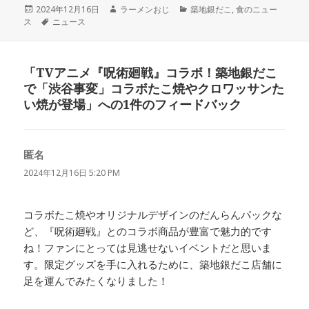
投
作
カ
2024年12月16日
ラーメンおじ
築地銀だこ
,
食のニュー
稿
タ
成
テ
ス
ニュース
日:
グ
者
ゴ
リ
ー
「TVアニメ『呪術廻戦』コラボ！築地銀だこ
で「渋谷事変」コラボたこ焼やクロワッサンた
い焼が登場」への1件のフィードバック
匿名
よ
り:
2024年12月16日 5:20 PM
コラボたこ焼やオリジナルデザインのだんらんパックな
ど、『呪術廻戦』とのコラボ商品が豊富で魅力的です
ね！ファンにとっては見逃せないイベントだと思いま
す。限定グッズを手に入れるために、築地銀だこ店舗に
足を運んでみたくなりました！