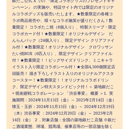
銀だこ公式 X での 『限定コラボグッズのプレゼントキャ
ンペーン』 の実施や、特設サイト内では限定のオリジナ
ルコラボグッズを販売いたします。★数量限定の各種コ
ラボ商品発売や、様々なコラボ施策が盛りだくさん！数
量限定！ コラボたこ焼（8個入り）、特製スリーブ・限定
コラボカード付！★数量限定！オリジナルデザイン だ
んらんパック（24個入り）、限定デザイン クリアファイ
ル付！★数量限定！オリジナルデザイン クロワッサン
たい焼BOX（6匹入り）、限定デザイン クリアファイル
付！★数量限定！！ビッグサイズドリンク、ミニキャラ
イラスト入り限定コラボシール付！★全国4,500個限定店
頭販売！ 描き下ろしイラスト入りのオリジナルアクスタ
コースター！★数量限定！！オリジナルコラボドリン
ク、限定デザイン特大スタンドピック付！＜ 築地銀だこ
× 呪術廻戦コラボレーション 「渋谷事変」 概要 ＞1. 実
施期間：2024年11月15日（金）～ 2025年2月14日（金）
懐玉・玉折：2024年11月15日（金）～ 2024年12月19日
（木）渋谷事変 ：2024年12月20日（金）～ 2025年2月
14日（金） ２．対象店舗：全国の築地銀だこ店舗 ※銀だ
こ酒場業態、球場、競馬場、催事店等の一部店舗を除く