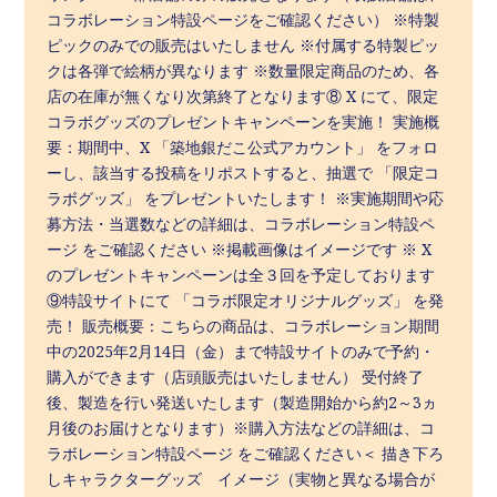
コラボレーション特設ページをご確認ください） ※特製
ピックのみでの販売はいたしません ※付属する特製ピッ
クは各弾で絵柄が異なります ※数量限定商品のため、各
店の在庫が無くなり次第終了となります⑧ X にて、限定
コラボグッズのプレゼントキャンペーンを実施！ 実施概
要：期間中、X 「築地銀だこ公式アカウント」 をフォロ
ーし、該当する投稿をリポストすると、抽選で 「限定コ
ラボグッズ」 をプレゼントいたします！ ※実施期間や応
募方法・当選数などの詳細は、コラボレーション特設ペ
ージ をご確認ください ※掲載画像はイメージです ※ X
のプレゼントキャンペーンは全３回を予定しております
⑨特設サイトにて 「コラボ限定オリジナルグッズ」 を発
売！ 販売概要：こちらの商品は、コラボレーション期間
中の2025年2月14日（金）まで特設サイトのみで予約・
購入ができます（店頭販売はいたしません） 受付終了
後、製造を行い発送いたします（製造開始から約2～3ヵ
月後のお届けとなります）※購入方法などの詳細は、コ
ラボレーション特設ページ をご確認ください＜ 描き下ろ
しキャラクターグッズ イメージ（実物と異なる場合が