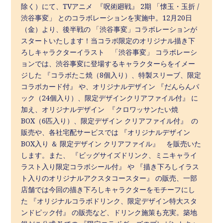
除く）にて、TVアニメ 『呪術廻戦』 2期 「懐玉・玉折 /
渋谷事変」 とのコラボレーションを実施中。12月20日
（金）より、後半戦の 「渋谷事変」コラボレーションが
スタートいたします！当コラボ限定のオリジナル描き下
ろしキャラクターイラスト 「渋谷事変」 コラボレーシ
ョンでは、渋谷事変に登場するキャラクターらをイメー
ジした 『コラボたこ焼（8個入り）、特製スリーブ、限定
コラボカード付』 や、オリジナルデザイン 『だんらんパ
ック（24個入り）、限定デザインクリアファイル付』 に
加え、オリジナルデザイン 『クロワッサンたい焼
BOX（6匹入り）、限定デザイン クリアファイル付』 の
販売や、各社宅配サービスでは 『オリジナルデザイン
BOX入り ＆ 限定デザイン クリアファイル』 を販売いた
します。また、 『ビッグサイズドリンク、ミニキャライ
ラスト入り限定コラボシール付』 や 『描き下ろしイラス
ト入りのオリジナルアクスタコースター』 の販売、一部
店舗では今回の描き下ろしキャラクターをモチーフにし
た 『オリジナルコラボドリンク、限定デザイン特大スタ
ンドピック付』 の販売など、ドリンク施策も充実。築地