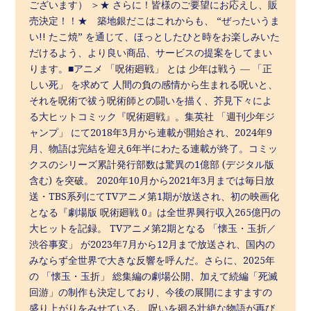
ございます） ＞★ さらに！皆様のご要望にお応えし、販
売決定！！★ 築地銀だこはこれからも、 “ぜったいうま
い!! たこ焼” を通じて、ほっとしたひと時をお楽しみいた
だけるよう、より良い商品、サービスの提案をしてまい
ります。■アニメ 「呪術廻戦」 とは 少年は戦う ― 「正
しい死」 を求めて 人間の負の感情から生まれる呪いと、
それを呪術で祓う呪術師との闘いを描く、芥見下々によ
る大ヒットコミック『呪術廻戦』。集英社 「週刊少年ジ
ャンプ」 にて2018年3月から連載が開始され、2024年9
月、物語は完結を迎え6年半にわたる連載が終了。コミッ
クスのシリーズ累計発行部数は驚異の1億部 (デジタル版
含む) を突破。 2020年10月から2021年3月までは毎日放
送・TBS系列にてTVアニメ第1期が放送され、初の映画化
となる『劇場版 呪術廻戦 0』は全世界興行収入265億円の
大ヒットを記録。 TVアニメ第2期となる 「懐玉・玉折／
渋谷事変」 が2023年7月から12月まで放送され、国内の
みならず全世界で大きな反響を呼んだ。さらに、2025年
の 「懐玉・玉折」 総集編の劇場公開、加えて続編「死滅
回游」の制作も決定しており、今後の展開にますますの
盛り上がりをみせている。 呪いを廻る壮絶な物語が再び