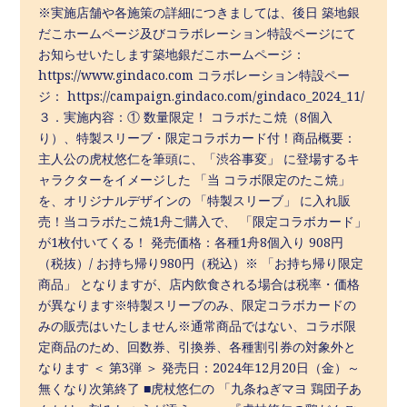
※実施店舗や各施策の詳細につきましては、後日 築地銀
だこホームページ及びコラボレーション特設ページにて
お知らせいたします築地銀だこホームページ：
https://www.gindaco.com コラボレーション特設ペー
ジ： https://campaign.gindaco.com/gindaco_2024_11/
３．実施内容：① 数量限定！ コラボたこ焼（8個入
り）、特製スリーブ・限定コラボカード付！商品概要：
主人公の虎杖悠仁を筆頭に、「渋谷事変」 に登場するキ
ャラクターをイメージした 「当 コラボ限定のたこ焼」
を、オリジナルデザインの 「特製スリーブ」 に入れ販
売！当コラボたこ焼1舟ご購入で、 「限定コラボカード」
が1枚付いてくる！ 発売価格：各種1舟8個入り 908円
（税抜）/ お持ち帰り980円（税込）※ 「お持ち帰り限定
商品」 となりますが、店内飲食される場合は税率・価格
が異なります※特製スリーブのみ、限定コラボカードの
みの販売はいたしません※通常商品ではない、コラボ限
定商品のため、回数券、引換券、各種割引券の対象外と
なります ＜ 第3弾 ＞ 発売日：2024年12月20日（金）～
無くなり次第終了 ■虎杖悠仁の 「九条ねぎマヨ 鶏団子あ