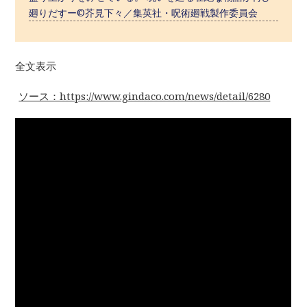
廻りだすー©芥見下々／集英社・呪術廻戦製作委員会
全文表示
ソース：https://www.gindaco.com/news/detail/6280