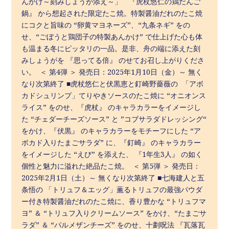
んかけ～刻みしょうが添え～」 『虎杖悠仁の鶏だんご
鍋』 から想起された限定たこ焼。特製醤油だれのたこ焼
にコクと旨味の “卵黄マヨネーズ”、“九条ネギ” をの
せ、“ごぼうと鶏団子の特製あんかけ” で仕上げた心も体
も温まる冬にピッタリの一品。是非、舟の端に添えた刻
みしょうがを 『思ってる倍』 のせてお召し上がりくださ
い。 ＜ 第4弾 ＞ 発売日：2025年1月10日（金）～ 無く
なり次第終了 ■虎杖悠仁と伏黒恵と釘崎野薔薇の 「アボ
カドシュリンプ」てりやきソースのたこ焼に “オニオンス
ライス” をのせ、『虎杖』 のキャラカラーをイメージし
た “チェダーチーズソース” と ”コブサラダドレッシング“
をかけ、『伏黒』 のキャラカラーをモチーフにした “ア
ボカド入りたまごサラダ” に、『釘崎』 のキャラカラー
をイメージした “えび” を添えた、 『1年生3人』 の如く
個性と魅力に溢れた絶品たこ焼。 ＜ 第5弾 ＞ 発売日：
2025年2月1日（土）～ 無くなり次第終了 ■七海建人と五
条悟の 「トリュフ＆エッグ」薫るトリュフの最強パウダ
ー付き特製醤油だれのたこ焼に、香り豊かな “トリュフマ
ヨ” ＆ “トリュフ入りクリームソース” をかけ、“たまごサ
ラダ” ＆ “パルメザンチーズ” をのせ、十劃呪法 『瓦落瓦