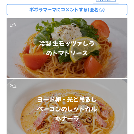
ポポラマーマにコメントする(匿名◎)
1位
冷製 生モッツァレラ
のトマトソース
2位
ヨード卵・光と吊るし
ベーコンのレッドカル
ボナーラ