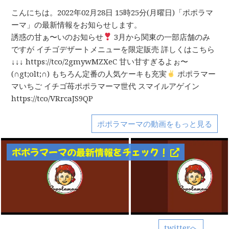
こんにちは。2022年02月28日 15時25分(月曜日)「ポポラマ
ーマ」の最新情報をお知らせします。
誘惑の甘ぁ〜いのお知らせ
3月から関東の一部店舗のみ
ですが イチゴデザートメニューを限定販売 詳しくはこちら
↓↓↓ https://tco/2gmywMZXeC 甘い甘すぎるよぉ〜
(∩gt;olt;∩) もちろん定番の人気ケーキも充実
ポポラマー
マいちご イチゴ苺ポポラマーマ世代 スマイルアゲイン
https://tco/VRrcaJS9QP
ポポラマーマの動画をもっと見る
ポポラマーマの最新情報をチェック！
twitterへ