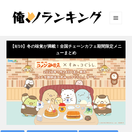
メニュ
ーとウ
ィジェ
ット
【8/10】冬の味覚が満載！全国チェーンカフェ期間限定メニ
ューまとめ