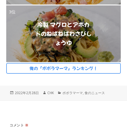
3位
冷製 マグロとアボカ
ドのねばねばわさびし
ょうゆ
俺の「ポポラマーマ」ランキング！
投
作
カ
2022年2月28日
CHK
ポポラマーマ
,
食のニュース
稿
成
テ
日:
者
ゴ
リ
ー
コメント
※