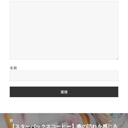
名前
投
前
稿
【スターバックスコーヒー】春の訪れを感じる
前