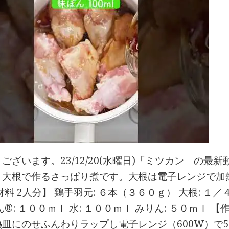
ございます。23/12/20(水曜日)「ミツカン」の最
と大根で作るさっぱり煮です。大根は電子レンジで加
材料 2人分】 鶏手羽元: ６本（３６０ｇ） 大根: １／４
ん®: １００ｍｌ 水: １００ｍｌ みりん: ５０ｍｌ 
熱皿にのせふんわりラップし電子レンジ（600W）で