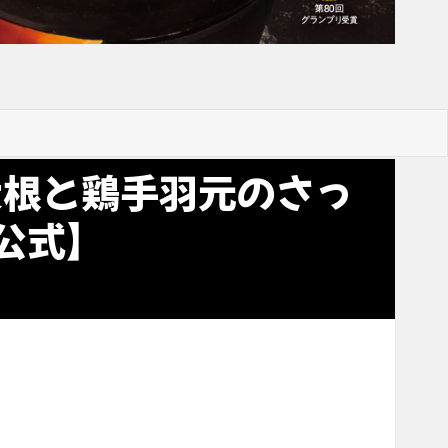
大根と鶏手羽元のさっ
公式】