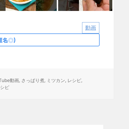
動画
匿名◎)
uTube動画
,
さっぱり煮
,
ミツカン
,
レシピ
,
レシピ