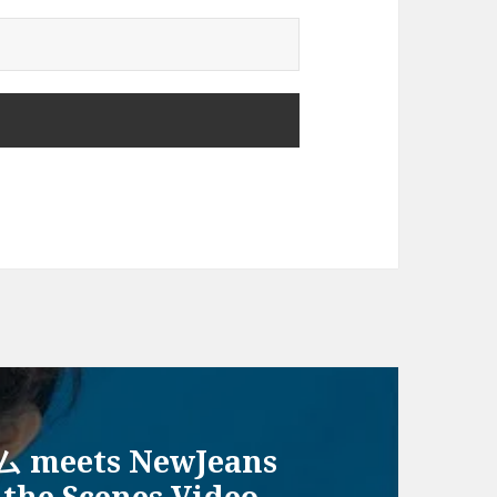
eets NewJeans
 Scenes Video