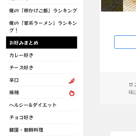
を
開
ブ
ニ
ー
展
俺の「卵かけご飯」ランキング
メ
ュ
を
開
ニ
ー
展
俺の「家系ラーメン」ランキン
ュ
を
開
グ！
ー
展
を
開
お好みまとめ
展
開
カレー好き
チーズ好き
辛口
味
麻辣
ヘルシー&ダイエット
チョコ好き
韓国・朝鮮料理