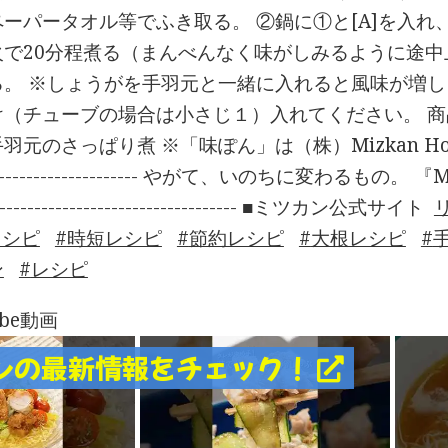
ーパータオル等でふき取る。 ②鍋に①と[A]を入れ
火で20分程煮る（まんべんなく味がしみるように途中
る。 ※しょうがを手羽元と一緒に入れると風味が増
け（チューブの場合は小さじ１）入れてください。 商
元のさっぱり煮 ※「味ぽん」は（株）Mizkan Holdin
------------------------- やがて、いのちに変わる
----------------------------------- ■ミツカン公式サイト
レシピ
時短レシピ
節約レシピ
大根レシピ
ン
レシピ
ube動画
ンの最新情報をチェック！