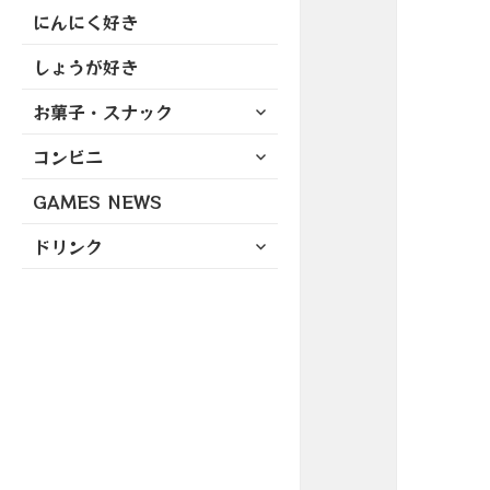
にんにく好き
しょうが好き
サ
お菓子・スナック
ブ
サ
コンビニ
メ
ブ
ニ
GAMES NEWS
メ
ュ
ニ
ー
サ
ドリンク
ュ
を
ブ
ー
展
メ
を
開
ニ
展
ュ
開
ー
を
展
開