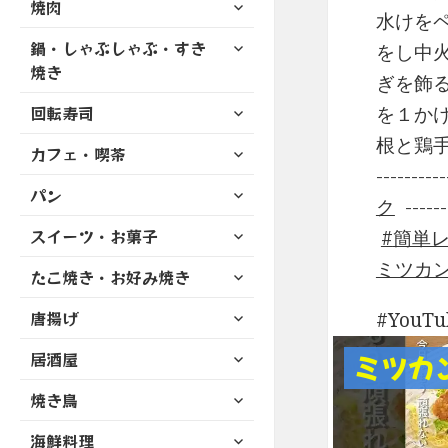
サ
焼肉
メ
ュ
を
水けをペ
開
ブ
ニ
ー
展
サ
鍋・しゃぶしゃぶ・すき
メ
をし中
ュ
を
開
ブ
ニ
焼き
ー
展
ぎを飾
メ
ュ
を
開
サ
ニ
回転寿司
を１か
ー
展
ブ
ュ
を
根と鶏手羽
開
サ
カフェ・喫茶
メ
ー
展
ブ
-----
ニ
を
開
サ
パン
メ
ュ
展
ク
-----
ブ
ニ
ー
開
サ
スイーツ・お菓子
メ
簡単
ュ
を
ブ
ニ
ー
ミツカ
展
サ
たこ焼き・お好み焼き
メ
ュ
を
開
ブ
ニ
ー
展
サ
唐揚げ
メ
YouT
ュ
を
開
ブ
ニ
ー
展
サ
居酒屋
メ
ミツカ
ュ
を
開
ブ
ニ
ー
展
サ
焼き鳥
メ
ュ
を
開
ブ
ニ
ー
展
サ
海鮮料理
メ
ュ