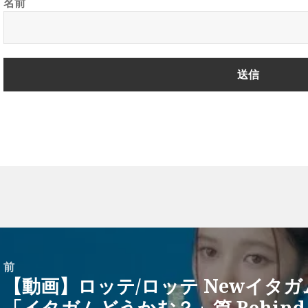
名前
前
【動画】ロッテ/ロッテ Newイタガム m
前
「イタガムどうかむ？」篇 Behind the
の