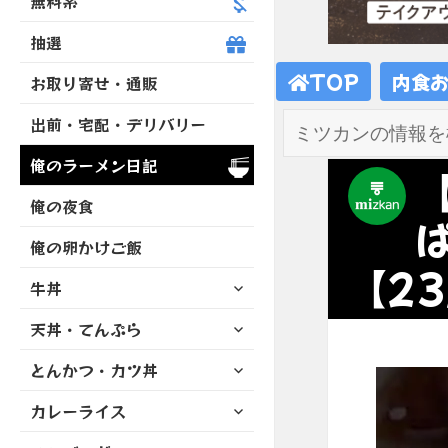
無料系
抽選
TOP
内食
お取り寄せ・通販
出前・宅配・デリバリー
俺のラーメン日記
俺の夜食
俺の卵かけご飯
【23
サ
牛丼
ブ
サ
天丼・てんぷら
メ
ブ
ニ
サ
とんかつ・カツ丼
メ
ュ
ブ
ニ
ー
サ
カレーライス
メ
ュ
を
ブ
ニ
ー
展
サ