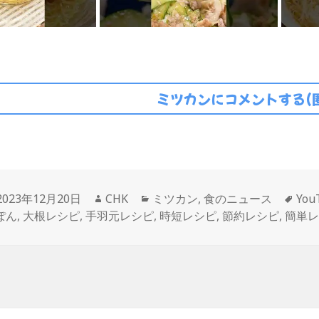
ミツカンにコメントする(
投
作
カ
タ
2023年12月20日
CHK
ミツカン
,
食のニュース
Yo
稿
成
テ
グ
ぽん
,
大根レシピ
,
手羽元レシピ
,
時短レシピ
,
節約レシピ
,
簡単
日:
者
ゴ
リ
ー