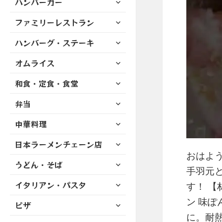
ハンバーガー
メ
ュ
を
開
ブ
ニ
ー
展
サ
ファミリーレストラン
メ
ュ
を
開
ブ
ニ
ー
展
サ
ハンバーグ・ステーキ
メ
ュ
を
開
ブ
ニ
ー
展
サ
オムライス
メ
ュ
を
開
ブ
ニ
ー
展
サ
和食・定食・食堂
メ
ュ
を
開
ブ
ニ
ー
展
サ
弁当
メ
ュ
を
開
ブ
ニ
ー
展
サ
中華料理
メ
ュ
を
開
ブ
ニ
ー
展
サ
日本ラーメンチェーン店
メ
ュ
を
開
ブ
おはよう
ニ
ー
展
サ
うどん・そば
メ
ュ
を
手羽元
開
ブ
ニ
ー
展
サ
イタリアン・パスタ
メ
す！ 【
ュ
を
開
ブ
ニ
ー
展
ン 味ぽ
サ
ピザ
メ
ュ
を
開
ブ
ニ
に。耐
ー
展