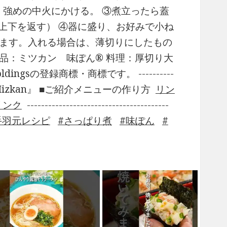
、強めの中火にかける。 ③煮立ったら蓋
上下を返す） ④器に盛り、お好みで小ね
します。入れる場合は、薄切りにしたもの
品：ミツカン 味ぽん® 料理：厚切り大
gsの登録商標・商標です。 ----------
もの。 『Mizkan』 ■ご紹介メニューの作り方
リン
リンク
----------------------------------------
手羽元レシピ
さっぱり煮
味ぽん