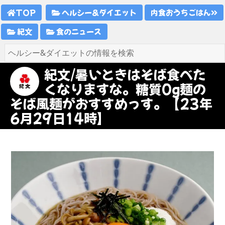
TOP
ヘルシー&ダイエット
内食おうちごはん
紀文
食のニュース
紀文/暑いときはそば食べた
くなりますな。糖質0g麺の
そば風麺がおすすめっす。【23年
6月29日14時】