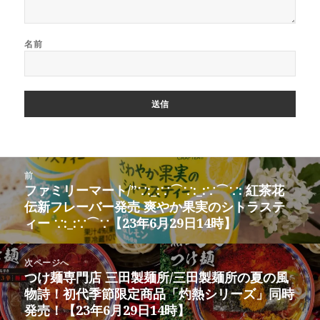
名前
投
前
稿
ファミリーマート/”∵:_:∵⌒∵:_:∵⌒∵: 紅茶花
前
ナ
伝新フレーバー発売 爽やか果実のシトラステ
の
ビ
ィー ∵:_:∵⌒∵【23年6月29日14時】
投
ゲ
稿:
ー
次ページへ
シ
つけ麺専門店 三田製麺所/三田製麺所の夏の風
次
ョ
物詩！初代季節限定商品「灼熱シリーズ」同時
の
ン
発売！【23年6月29日14時】
投