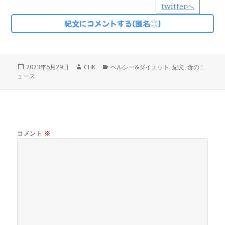
twitterへ
紀文にコメントする(匿名◎)
投
作
カ
2023年6月29日
CHK
ヘルシー&ダイエット
,
紀文
,
食のニ
稿
成
テ
ュース
日:
者
ゴ
リ
ー
コメント
※