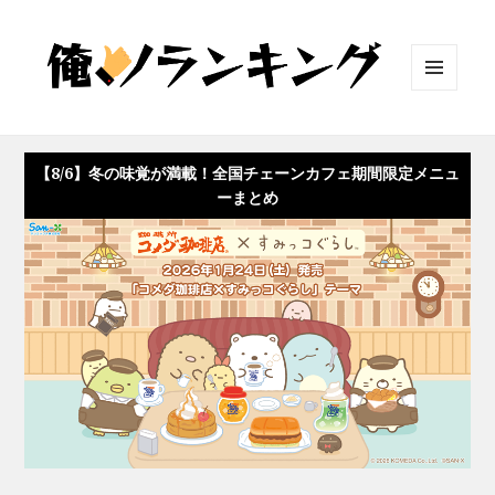
メニュ
ーとウ
ィジェ
ット
【8/6】冬の味覚が満載！全国チェーンカフェ期間限定メニュ
ーまとめ