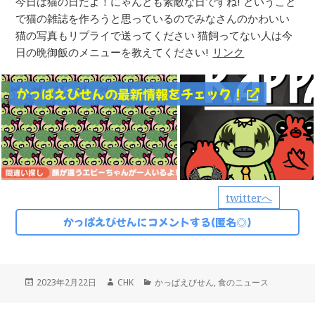
今日は猫の日だよ！にゃんとも素敵な日ですね! ということ
で猫の雑誌を作ろうと思っているのでみなさんのかわいい
猫の写真もリプライで送ってください 猫飼ってない人は今
日の晩御飯のメニューを教えてください!
リンク
かっぱえびせんの最新情報をチェック！
twitterへ
かっぱえびせんにコメントする(匿名◎)
投
作
カ
2023年2月22日
CHK
かっぱえびせん
,
食のニュース
稿
成
テ
日:
者
ゴ