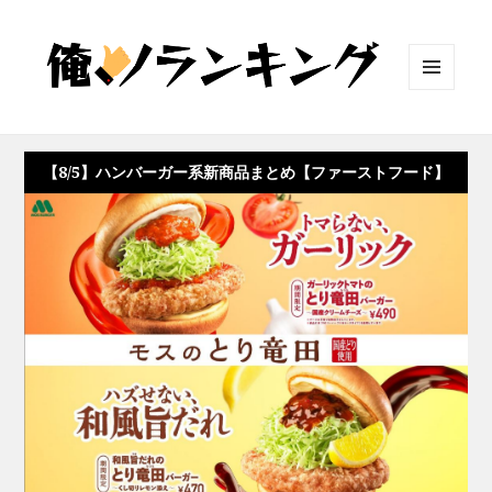
メニュ
ーとウ
ィジェ
ット
【8/5】ハンバーガー系新商品まとめ【ファーストフード】